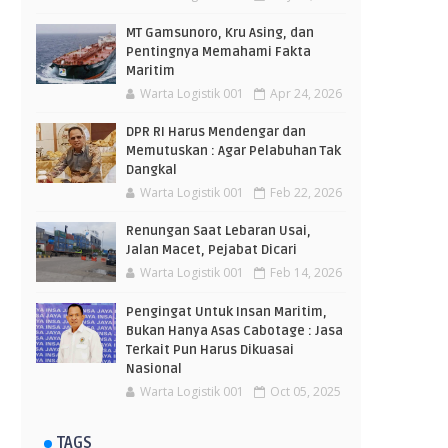
MT Gamsunoro, Kru Asing, dan
Pentingnya Memahami Fakta
Maritim
Warta Logistik 001
Apr 24, 2026
DPR RI Harus Mendengar dan
Memutuskan : Agar Pelabuhan Tak
Dangkal
Warta Logistik 001
Feb 22, 2026
Renungan Saat Lebaran Usai,
Jalan Macet, Pejabat Dicari
Warta Logistik 001
Feb 14, 2026
Pengingat Untuk Insan Maritim,
Bukan Hanya Asas Cabotage : Jasa
Terkait Pun Harus Dikuasai
Nasional
Warta Logistik 001
Oct 05, 2025
TAGS