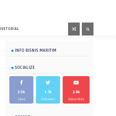
DVETORIAL
INFO BISNIS MARITIM
SOCIALIZE
3.5k
1.7k
2.8k
Likes
Followers
Subscribes