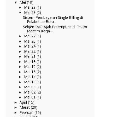
Mei
(19)
▼
Mei 29
(1)
►
Mei 28
(2)
▼
Sistem Pembayaran Single Billing di
Pelabuhan Butu...
Sekjen IMO Ajak Perempuan di Sektor
Maritim Kerja ...
Mei 27
(1)
►
Mei 26
(1)
►
Mei 24
(1)
►
Mei 22
(1)
►
Mei 21
(1)
►
Mei 18
(1)
►
Mei 16
(2)
►
Mei 15
(2)
►
Mei 14
(1)
►
Mei 13
(1)
►
Mei 09
(1)
►
Mei 02
(2)
►
Mei 01
(1)
►
April
(15)
►
Maret
(20)
►
Februari
(15)
►