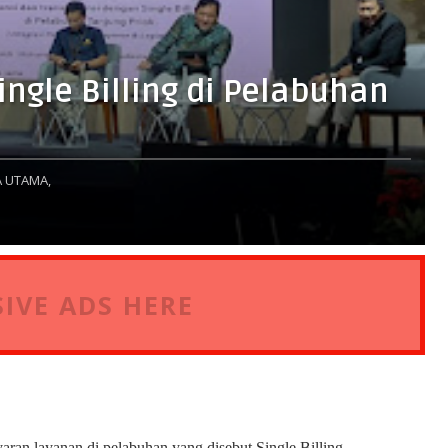
ngle Billing di Pelabuhan
 UTAMA,
IVE ADS HERE
aran layanan di pelabuhan yang disebut Single Billing,