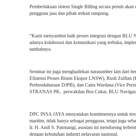
Pemberlakuan sistem Single Billing secara penuh akan d
pengguna jasa dan pihak terkait rampung.
“Kami menyambut baik proses integrasi dengan BLU Nav
adanya kolaborasi dan komunikasi yang terbuka, imple
tambahnya.
Seminar ini juga menghadirkan narasumber lain dari be
Efisiensi Proses Bisnis Ekspor LNSW), Rusli Zulfian (
Perbendaharaan DJPB), dan Catra Wardana (Vice Preside
STRANAS PK, perwakilan Bea Cukai, BLU Navigasi, pe
DPC INSA JAYA menyatakan komitmennya untuk terus me
maritim, tidak hanya sebagai pengguna, tetapi juga se
Ir. H. Andi S. Patonangi, asosiasi ini mendorong terbent
dengan kebutuhan industri pelayaran nasional.