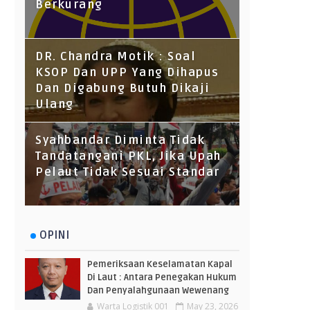
Berkurang
DR. Chandra Motik : Soal
KSOP Dan UPP Yang Dihapus
Dan Digabung Butuh Dikaji
Ulang
Syahbandar Diminta Tidak
Tandatangani PKL, Jika Upah
Pelaut Tidak Sesuai Standar
OPINI
Pemeriksaan Keselamatan Kapal
Di Laut : Antara Penegakan Hukum
Dan Penyalahgunaan Wewenang
Warta Logistik 001
May 23, 2026