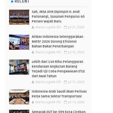
RECENT
Sah, INSA JAYA Dipimpin H. Andi
Patonangi, Susunan Pengurus 40
Persen Wajah Baru
Warta Logistik 001
Jul 31, 2026
AirNav Indonesia Selenggarakan
NAFEF 2026 Dorong Efisiensi
Bahan Bakar Penerbangan
Warta Logistik 001
Jul 15, 2026
Lebih dari 140 Ribu Pelanggaran
Kendaraan Angkutan Barang
Terjadi Uji Coba Pengawasan ETLE
dari Awal Tahun
Warta Logistik 001
Jul 15, 2026
Indonesia-Arab Saudi Akan Perluas
Kerja Sama Sektor Transportasi
Warta Logistik 001
Jul 14, 2026
Semarak HUT ke-599 Kota Cirebon,