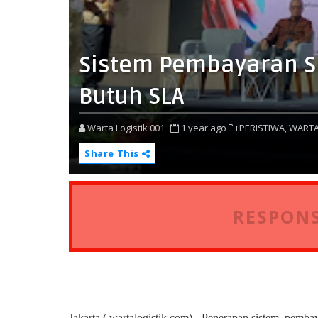
Sistem Pembayaran Si
Butuh SLA
Warta Logistik 001
1 year ago
PERISTIWA,
WARTA
Share This
RESPONS
Jakarta ( wartalogistik.com) - Penerapan sistem pembay