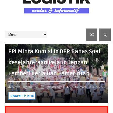
PPI Minta Komisi IX DPR Bahas Soal
Kesejahteraan Pelaut Dengan
Pemberi Kerja Dan Pemerintah
Warta Logistik 001
8 years ago
HUKUM,
WARTA UTAMA,
Share This