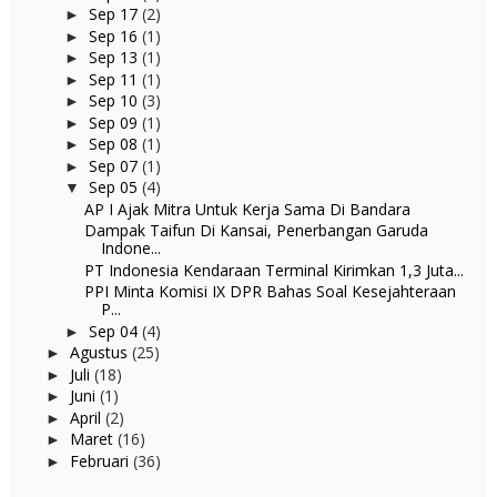
Sep 17
(2)
►
Sep 16
(1)
►
Sep 13
(1)
►
Sep 11
(1)
►
Sep 10
(3)
►
Sep 09
(1)
►
Sep 08
(1)
►
Sep 07
(1)
►
Sep 05
(4)
▼
AP I Ajak Mitra Untuk Kerja Sama Di Bandara
Dampak Taifun Di Kansai, Penerbangan Garuda
Indone...
PT Indonesia Kendaraan Terminal Kirimkan 1,3 Juta...
PPI Minta Komisi IX DPR Bahas Soal Kesejahteraan
P...
Sep 04
(4)
►
Agustus
(25)
►
Juli
(18)
►
Juni
(1)
►
April
(2)
►
Maret
(16)
►
Februari
(36)
►