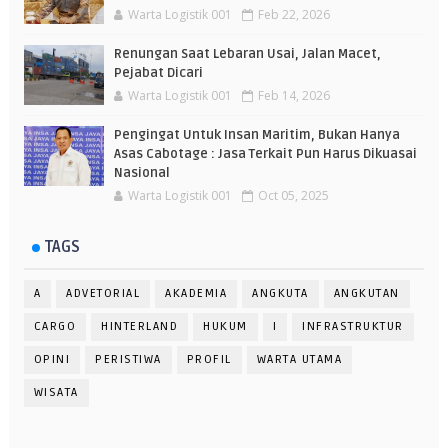
Warta Logistik 001
Feb 22, 2026
Renungan Saat Lebaran Usai, Jalan Macet,
Pejabat Dicari
Warta Logistik 001
Feb 14, 2026
Pengingat Untuk Insan Maritim, Bukan Hanya
Asas Cabotage : Jasa Terkait Pun Harus Dikuasai
Nasional
Warta Logistik 001
Oct 05, 2025
TAGS
A
ADVETORIAL
AKADEMIA
ANGKUTA
ANGKUTAN
CARGO
HINTERLAND
HUKUM
I
INFRASTRUKTUR
OPINI
PERISTIWA
PROFIL
WARTA UTAMA
WISATA