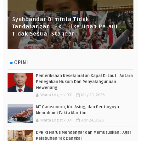
Syahbandar Diminta Tidak
Tandatangani PKL, Jika Upah Pelaut
Tidak Sesuai Standar
OPINI
Pemeriksaan Keselamatan Kapal Di Laut : Antara
Penegakan Hukum Dan Penyalahgunaan
Wewenang
Warta Logistik 001
May 23, 2026
MT Gamsunoro, Kru Asing, dan Pentingnya
Memahami Fakta Maritim
Warta Logistik 001
Apr 24, 2026
DPR RI Harus Mendengar dan Memutuskan : Agar
Pelabuhan Tak Dangkal