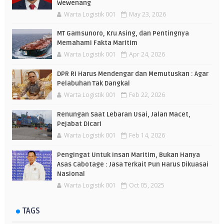
Wewenang
Warta Logistik 001
May 23, 2026
MT Gamsunoro, Kru Asing, dan Pentingnya
Memahami Fakta Maritim
Warta Logistik 001
Apr 24, 2026
DPR RI Harus Mendengar dan Memutuskan : Agar
Pelabuhan Tak Dangkal
Warta Logistik 001
Feb 22, 2026
Renungan Saat Lebaran Usai, Jalan Macet,
Pejabat Dicari
Warta Logistik 001
Feb 14, 2026
Pengingat Untuk Insan Maritim, Bukan Hanya
Asas Cabotage : Jasa Terkait Pun Harus Dikuasai
Nasional
Warta Logistik 001
Oct 05, 2025
TAGS