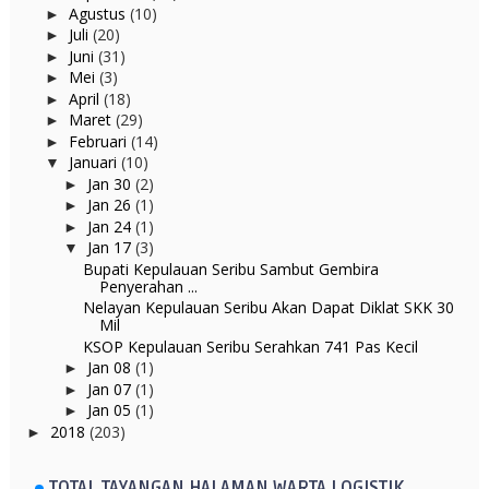
Agustus
(10)
►
Juli
(20)
►
Juni
(31)
►
Mei
(3)
►
April
(18)
►
Maret
(29)
►
Februari
(14)
►
Januari
(10)
▼
Jan 30
(2)
►
Jan 26
(1)
►
Jan 24
(1)
►
Jan 17
(3)
▼
Bupati Kepulauan Seribu Sambut Gembira
Penyerahan ...
Nelayan Kepulauan Seribu Akan Dapat Diklat SKK 30
Mil
KSOP Kepulauan Seribu Serahkan 741 Pas Kecil
Jan 08
(1)
►
Jan 07
(1)
►
Jan 05
(1)
►
2018
(203)
►
TOTAL TAYANGAN HALAMAN WARTA LOGISTIK