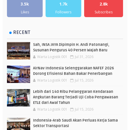
3.5k
1.7k
2.8k
Likes
Followers
Subscribes
RECENT
Sah, INSA JAYA Dipimpin H. Andi Patonangi,
Susunan Pengurus 40 Persen Wajah Baru
Warta Logistik 001
Jul 31, 2026
AirNav Indonesia Selenggarakan NAFEF 2026
Dorong Efisiensi Bahan Bakar Penerbangan
Warta Logistik 001
Jul 15, 2026
Lebih dari 140 Ribu Pelanggaran Kendaraan
Angkutan Barang Terjadi Uji Coba Pengawasan
ETLE dari Awal Tahun
Warta Logistik 001
Jul 15, 2026
Indonesia-Arab Saudi Akan Perluas Kerja Sama
Sektor Transportasi