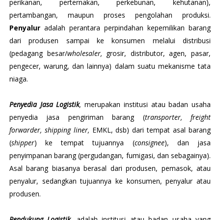
perikanan, perternakan, perkebunan, kehutanan),
pertambangan, maupun proses pengolahan produksi.
Penyalur
adalah perantara perpindahan kepemilikan barang
dari produsen sampai ke konsumen melalui distribusi
(pedagang besar/
wholesaler,
grosir, distributor, agen, pasar,
pengecer, warung, dan lainnya) dalam suatu mekanisme tata
niaga.
Penyedia Jasa Logistik
,
merupakan institusi atau badan usaha
penyedia jasa pengiriman barang (
transporter, freight
forwarder, shipping liner,
EMKL, dsb) dari tempat asal barang
(
shipper
) ke tempat tujuannya (
consignee
), dan jasa
penyimpanan barang (pergudangan, fumigasi, dan sebagainya).
Asal barang biasanya berasal dari produsen, pemasok, atau
penyalur, sedangkan tujuannya ke konsumen, penyalur atau
produsen.
Pendukung Logistik
,
adalah institusi atau badan usaha yang