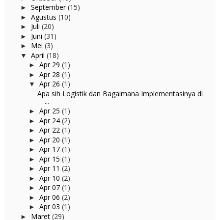
September
(15)
►
Agustus
(10)
►
Juli
(20)
►
Juni
(31)
►
Mei
(3)
►
April
(18)
▼
Apr 29
(1)
►
Apr 28
(1)
►
Apr 26
(1)
▼
Apa sih Logistik dan Bagaimana Implementasinya di
...
Apr 25
(1)
►
Apr 24
(2)
►
Apr 22
(1)
►
Apr 20
(1)
►
Apr 17
(1)
►
Apr 15
(1)
►
Apr 11
(2)
►
Apr 10
(2)
►
Apr 07
(1)
►
Apr 06
(2)
►
Apr 03
(1)
►
Maret
(29)
►