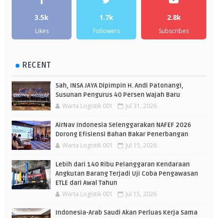
3.5k
1.7k
2.8k
Likes
Followers
Subscribes
RECENT
Sah, INSA JAYA Dipimpin H. Andi Patonangi,
Susunan Pengurus 40 Persen Wajah Baru
Warta Logistik 001
Jul 31, 2026
AirNav Indonesia Selenggarakan NAFEF 2026
Dorong Efisiensi Bahan Bakar Penerbangan
Warta Logistik 001
Jul 15, 2026
Lebih dari 140 Ribu Pelanggaran Kendaraan
Angkutan Barang Terjadi Uji Coba Pengawasan
ETLE dari Awal Tahun
Warta Logistik 001
Jul 15, 2026
Indonesia-Arab Saudi Akan Perluas Kerja Sama