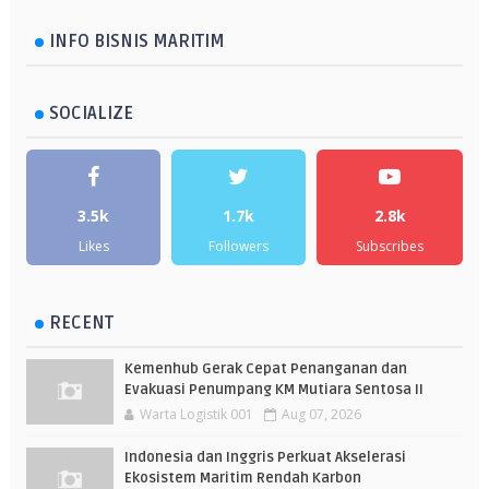
INFO BISNIS MARITIM
SOCIALIZE
3.5k
1.7k
2.8k
Likes
Followers
Subscribes
RECENT
Kemenhub Gerak Cepat Penanganan dan
Evakuasi Penumpang KM Mutiara Sentosa II
Warta Logistik 001
Aug 07, 2026
Indonesia dan Inggris Perkuat Akselerasi
Ekosistem Maritim Rendah Karbon