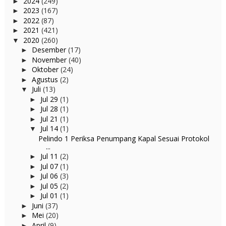
2024
(249)
►
2023
(167)
►
2022
(87)
►
2021
(421)
►
2020
(260)
▼
Desember
(17)
►
November
(40)
►
Oktober
(24)
►
Agustus
(2)
►
Juli
(13)
▼
Jul 29
(1)
►
Jul 28
(1)
►
Jul 21
(1)
►
Jul 14
(1)
▼
Pelindo 1 Periksa Penumpang Kapal Sesuai Protokol
...
Jul 11
(2)
►
Jul 07
(1)
►
Jul 06
(3)
►
Jul 05
(2)
►
Jul 01
(1)
►
Juni
(37)
►
Mei
(20)
►
April
(9)
►