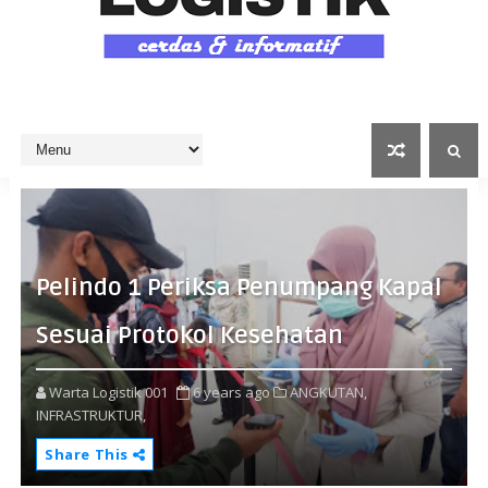
Pelindo 1 Periksa Penumpang Kapal
Sesuai Protokol Kesehatan
Warta Logistik 001
6 years ago
ANGKUTAN,
INFRASTRUKTUR,
Share This