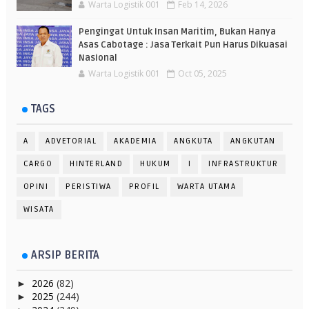
Warta Logistik 001
Feb 14, 2026
Pengingat Untuk Insan Maritim, Bukan Hanya
Asas Cabotage : Jasa Terkait Pun Harus Dikuasai
Nasional
Warta Logistik 001
Oct 05, 2025
TAGS
A
ADVETORIAL
AKADEMIA
ANGKUTA
ANGKUTAN
CARGO
HINTERLAND
HUKUM
I
INFRASTRUKTUR
OPINI
PERISTIWA
PROFIL
WARTA UTAMA
WISATA
ARSIP BERITA
2026
(82)
►
2025
(244)
►