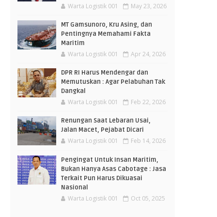
Warta Logistik 001
May 23, 2026
MT Gamsunoro, Kru Asing, dan
Pentingnya Memahami Fakta
Maritim
Warta Logistik 001
Apr 24, 2026
DPR RI Harus Mendengar dan
Memutuskan : Agar Pelabuhan Tak
Dangkal
Warta Logistik 001
Feb 22, 2026
Renungan Saat Lebaran Usai,
Jalan Macet, Pejabat Dicari
Warta Logistik 001
Feb 14, 2026
Pengingat Untuk Insan Maritim,
Bukan Hanya Asas Cabotage : Jasa
Terkait Pun Harus Dikuasai
Nasional
Warta Logistik 001
Oct 05, 2025