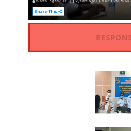
Warta Logistik 001
6 years ago
PERISTIWA,
WART
Share This
RESPONS