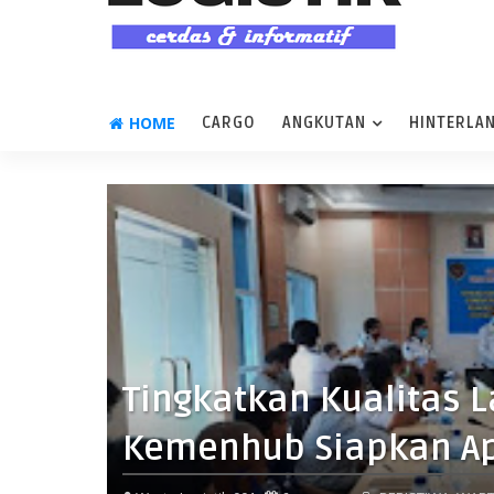
HOME
CARGO
ANGKUTAN
HINTERLA
Tingkatkan Kualitas L
Kemenhub Siapkan Apl