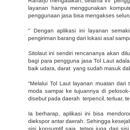
Raharjo mengatakan, selama ini
pengg
layanan hanya menggunakan komputer
penggunaan jasa bisa mengakses seluruh
" Dengan aplikasi ini layanan sema
pengiriman barang dari lokasi asal samp
Sitolaut ini sendiri rencananya akan d
bagi para pengguna jasa Tol Laut ada
baik udara, darat
yang sudah masuk dala
“Melalui Tol Laut layanan muatan dari 
moda sampai ke tujuannya di pelosok
disebut pada daerah
terpencil, terluar,
Ia berharap, aplikasi ini bisa mendor
diekspor antar daerah. Sehingga keseja
sisi konsumtif saja, tetapi juga dari s