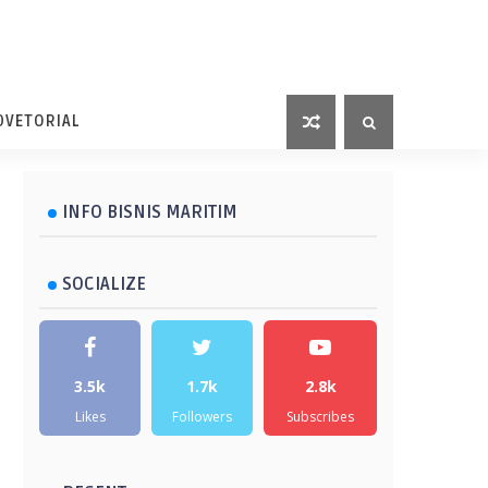
DVETORIAL
INFO BISNIS MARITIM
SOCIALIZE
3.5k
1.7k
2.8k
Likes
Followers
Subscribes