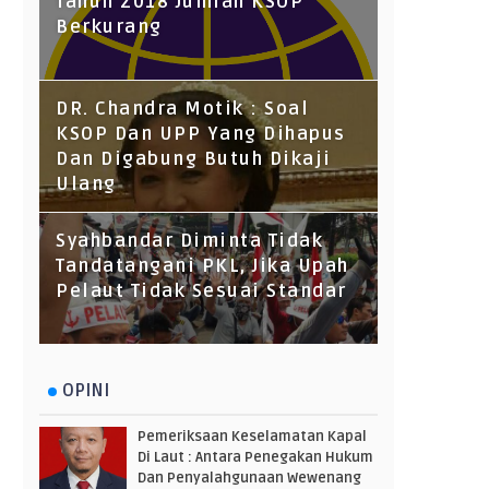
Tahun 2018 Jumlah KSOP
Berkurang
DR. Chandra Motik : Soal
KSOP Dan UPP Yang Dihapus
Dan Digabung Butuh Dikaji
Ulang
Syahbandar Diminta Tidak
Tandatangani PKL, Jika Upah
Pelaut Tidak Sesuai Standar
OPINI
Pemeriksaan Keselamatan Kapal
Di Laut : Antara Penegakan Hukum
Dan Penyalahgunaan Wewenang