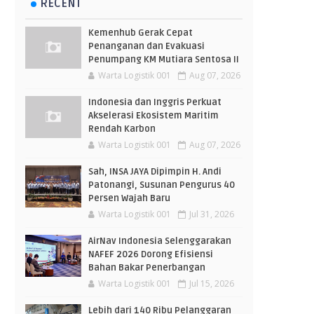
RECENT
Kemenhub Gerak Cepat
Penanganan dan Evakuasi
Penumpang KM Mutiara Sentosa II
Warta Logistik 001
Aug 07, 2026
Indonesia dan Inggris Perkuat
Akselerasi Ekosistem Maritim
Rendah Karbon
Warta Logistik 001
Aug 07, 2026
Sah, INSA JAYA Dipimpin H. Andi
Patonangi, Susunan Pengurus 40
Persen Wajah Baru
Warta Logistik 001
Jul 31, 2026
AirNav Indonesia Selenggarakan
NAFEF 2026 Dorong Efisiensi
Bahan Bakar Penerbangan
Warta Logistik 001
Jul 15, 2026
Lebih dari 140 Ribu Pelanggaran