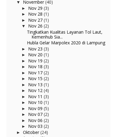
November
(40)
▼
Nov 29
(3)
►
Nov 28
(1)
►
Nov 27
(1)
►
Nov 26
(2)
▼
Tingkatkan Kualitas Layanan Tol Laut,
Kemenhub Sia...
Hubla Gelar Marpolex 2020 di Lampung
Nov 23
(3)
►
Nov 20
(1)
►
Nov 19
(2)
►
Nov 18
(3)
►
Nov 17
(2)
►
Nov 15
(2)
►
Nov 13
(1)
►
Nov 12
(4)
►
Nov 11
(3)
►
Nov 10
(1)
►
Nov 09
(5)
►
Nov 07
(2)
►
Nov 06
(2)
►
Nov 03
(2)
►
Oktober
(24)
►