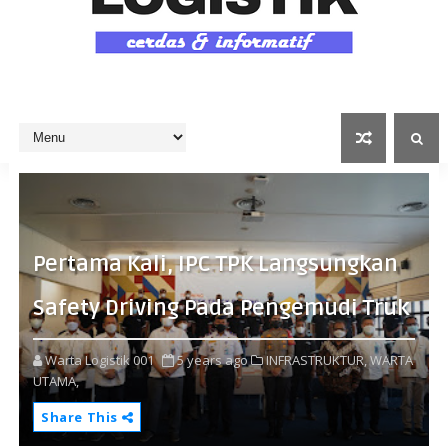
Pertama Kali, IPC TPK Langsungkan
Safety Driving Pada Pengemudi Truk
Warta Logistik 001
5 years ago
INFRASTRUKTUR,
WARTA
UTAMA,
Share This