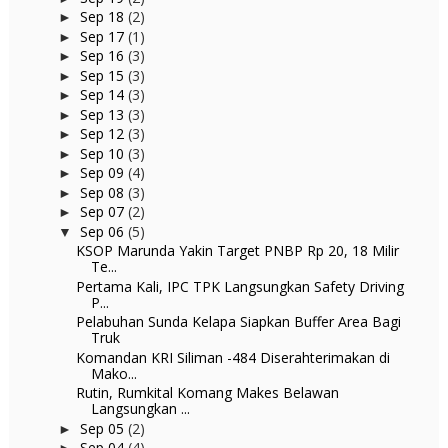
Sep 18
(2)
►
Sep 17
(1)
►
Sep 16
(3)
►
Sep 15
(3)
►
Sep 14
(3)
►
Sep 13
(3)
►
Sep 12
(3)
►
Sep 10
(3)
►
Sep 09
(4)
►
Sep 08
(3)
►
Sep 07
(2)
►
Sep 06
(5)
▼
KSOP Marunda Yakin Target PNBP Rp 20, 18 Milir
Te...
Pertama Kali, IPC TPK Langsungkan Safety Driving
P...
Pelabuhan Sunda Kelapa Siapkan Buffer Area Bagi
Truk
Komandan KRI Siliman -484 Diserahterimakan di
Mako...
Rutin, Rumkital Komang Makes Belawan
Langsungkan ...
Sep 05
(2)
►
Sep 04
(4)