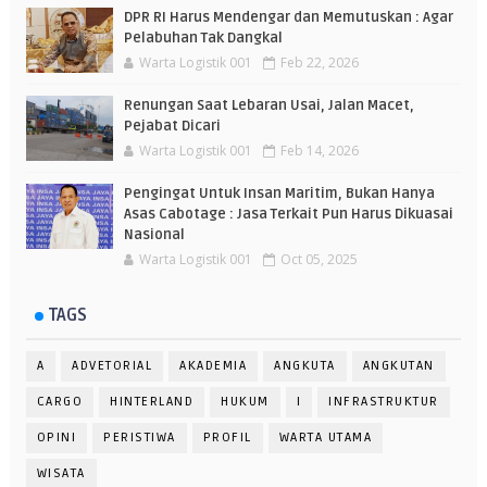
DPR RI Harus Mendengar dan Memutuskan : Agar
Pelabuhan Tak Dangkal
Warta Logistik 001
Feb 22, 2026
Renungan Saat Lebaran Usai, Jalan Macet,
Pejabat Dicari
Warta Logistik 001
Feb 14, 2026
Pengingat Untuk Insan Maritim, Bukan Hanya
Asas Cabotage : Jasa Terkait Pun Harus Dikuasai
Nasional
Warta Logistik 001
Oct 05, 2025
TAGS
A
ADVETORIAL
AKADEMIA
ANGKUTA
ANGKUTAN
CARGO
HINTERLAND
HUKUM
I
INFRASTRUKTUR
OPINI
PERISTIWA
PROFIL
WARTA UTAMA
WISATA