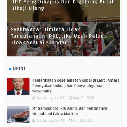
UPP Yang Dihapus Dan Digabung Butuh
Dikaji Ulang
Syahbandar Diminta Tidak
Tandatangani PKL, Jika Upah Pelaut
Tidak Sesuai Standar
OPINI
Pemeriksaan Keselamatan Kapal Di Laut : Antara
Penegakan Hukum Dan Penyalahgunaan
Wewenang
Warta Logistik 001
May 23, 2026
MT Gamsunoro, Kru Asing, dan Pentingnya
Memahami Fakta Maritim
Warta Logistik 001
Apr 24, 2026