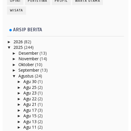
OPINI
PERISTIWA
PROFIL
WARTA UTAMA
WISATA
ARSIP BERITA
2026
(82)
►
2025
(244)
▼
Desember
(13)
►
November
(14)
►
Oktober
(10)
►
September
(13)
►
Agustus
(24)
▼
Agu 30
(1)
►
Agu 25
(2)
►
Agu 23
(1)
►
Agu 22
(2)
►
Agu 21
(1)
►
Agu 17
(3)
►
Agu 15
(2)
►
Agu 13
(2)
►
Agu 11
(2)
►