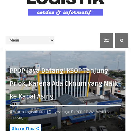
PPOP Jaya Datangi KSOP Tanjung
Priok, Karena Ada Oknum yang Naik
ke Kapal Asing
Warta Logistik 001
1 year ago
PERISTIWA,
WARTA
UTAMA,
Share This