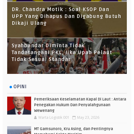
DR. Chandra Motik : Soal KSOP Dan
UPP Yang Dihapus Dan Digabung Butuh
Dikaji Ulang
Syahbandar Diminta Tidak
Tandatangani PKL, Jika Upah Pelaut
Tidak Sesuai Standar
OPINI
Pemeriksaan Keselamatan Kapal Di Laut : Antara
Penegakan Hukum Dan Penyalahgunaan
Wewenang
Warta Logistik 001
May 23, 2026
MT Gamsunoro, Kru Asing, dan Pentingnya