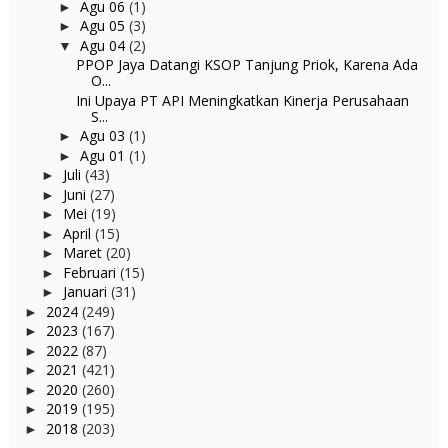
Agu 06
(1)
►
Agu 05
(3)
►
Agu 04
(2)
▼
PPOP Jaya Datangi KSOP Tanjung Priok, Karena Ada
O...
Ini Upaya PT API Meningkatkan Kinerja Perusahaan
S...
Agu 03
(1)
►
Agu 01
(1)
►
Juli
(43)
►
Juni
(27)
►
Mei
(19)
►
April
(15)
►
Maret
(20)
►
Februari
(15)
►
Januari
(31)
►
2024
(249)
►
2023
(167)
►
2022
(87)
►
2021
(421)
►
2020
(260)
►
2019
(195)
►
2018
(203)
►