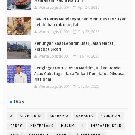
Memahami Fakta Maritim
Warta Logistik 001
Apr 24, 2026
DPR RI Harus Mendengar dan Memutuskan : Agar
Pelabuhan Tak Dangkal
Warta Logistik 001
Feb 22, 2026
Renungan Saat Lebaran Usai, Jalan Macet,
Pejabat Dicari
Warta Logistik 001
Feb 14, 2026
Pengingat Untuk Insan Maritim, Bukan Hanya
Asas Cabotage : Jasa Terkait Pun Harus Dikuasai
Nasional
Warta Logistik 001
Oct 05, 2025
TAGS
A
ADVETORIAL
AKADEMIA
ANGKUTA
ANGKUTAN
CARGO
HINTERLAND
HUKUM
I
INFRASTRUKTUR