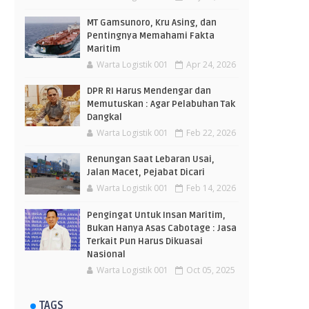
MT Gamsunoro, Kru Asing, dan
Pentingnya Memahami Fakta
Maritim
Warta Logistik 001
Apr 24, 2026
DPR RI Harus Mendengar dan
Memutuskan : Agar Pelabuhan Tak
Dangkal
Warta Logistik 001
Feb 22, 2026
Renungan Saat Lebaran Usai,
Jalan Macet, Pejabat Dicari
Warta Logistik 001
Feb 14, 2026
Pengingat Untuk Insan Maritim,
Bukan Hanya Asas Cabotage : Jasa
Terkait Pun Harus Dikuasai
Nasional
Warta Logistik 001
Oct 05, 2025
TAGS