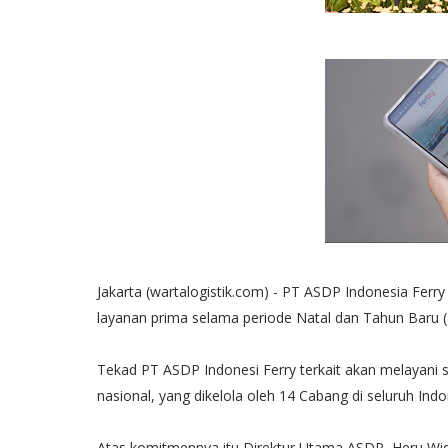
Jakarta (wartalogistik.com) - PT ASDP Indonesia Fe
layanan prima selama periode Natal dan Tahun Baru 
Tekad PT ASDP Indonesi Ferry terkait akan melayani s
nasional, yang dikelola oleh 14 Cabang di seluruh Indo
Atas komitmennya itu Direktur Utama ASDP, Heru Wid