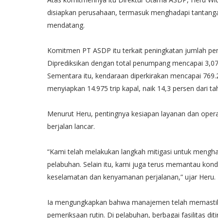
disiapkan perusahaan, termasuk menghadapi tantangan
mendatang.
Komitmen PT ASDP itu terkait peningkatan jumlah pen
Diprediksikan dengan total penumpang mencapai 3,07 
Sementara itu, kendaraan diperkirakan mencapai 769.
menyiapkan 14.975 trip kapal, naik 14,3 persen dari tah
Menurut Heru, pentingnya kesiapan layanan dan ope
berjalan lancar.
“Kami telah melakukan langkah mitigasi untuk menghada
pelabuhan. Selain itu, kami juga terus memantau kon
keselamatan dan kenyamanan perjalanan,” ujar Heru.
Ia mengungkapkan bahwa manajemen telah memastikan
pemeriksaan rutin. Di pelabuhan, berbagai fasilitas di