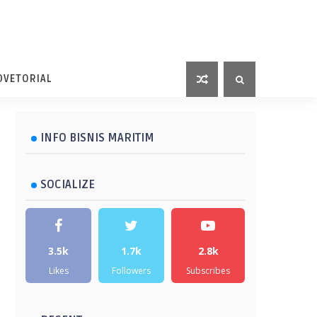
DVETORIAL
INFO BISNIS MARITIM
SOCIALIZE
3.5k
1.7k
2.8k
Likes
Followers
Subscribes