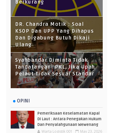
Berkurang
DR. Chandra Motik : Soal
KSOP Dan UPP Yang Dihapus
Dan Digabung Butuh Dikaji
Ulang
Syahbandar Diminta Tidak
Tandatangani PKL, Jika Upah
Pelaut Tidak Sesuai Standar
OPINI
Pemeriksaan Keselamatan Kapal
Di Laut : Antara Penegakan Hukum
Dan Penyalahgunaan Wewenang
Warta Logistik 001
May 23, 2026