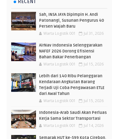
RECENT
Sah, INSA JAYA Dipimpin H. Andi
Patonangi, Susunan Pengurus 40
Persen Wajah Baru
Warta Logistik 001
Jul 31, 2026
AirNav Indonesia Selenggarakan
NAFEF 2026 Dorong Efisiensi
Bahan Bakar Penerbangan
Warta Logistik 001
Jul 15, 2026
Lebih dari 140 Ribu Pelanggaran
Kendaraan Angkutan Barang
Terjadi Uji Coba Pengawasan ETLE
dari Awal Tahun
Warta Logistik 001
Jul 15, 2026
Indonesia-Arab Saudi Akan Perluas
Kerja Sama Sektor Transportasi
Warta Logistik 001
Jul 14, 2026
Semarak HUT ke-599 Kota Cirebon,