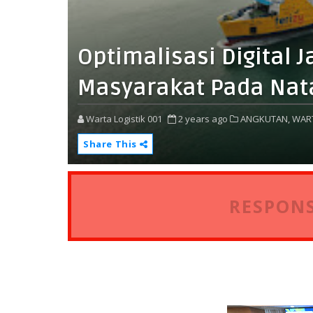
Optimalisasi Digital J
Masyarakat Pada Nat
Warta Logistik 001
2 years ago
ANGKUTAN,
WAR
Share This
RESPONS