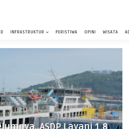
ND
INFRASTRUKTUR
PERISTIWA
OPINI
WISATA
A
elumnya, ASDP Layani 1,8