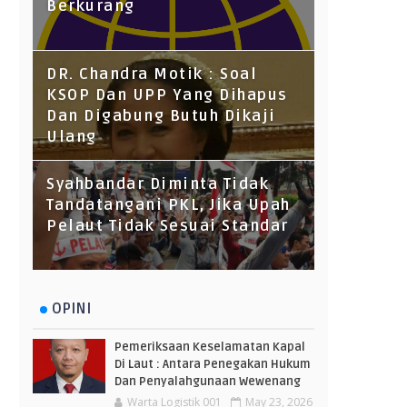
Berkurang
DR. Chandra Motik : Soal
KSOP Dan UPP Yang Dihapus
Dan Digabung Butuh Dikaji
Ulang
Syahbandar Diminta Tidak
Tandatangani PKL, Jika Upah
Pelaut Tidak Sesuai Standar
OPINI
Pemeriksaan Keselamatan Kapal
Di Laut : Antara Penegakan Hukum
Dan Penyalahgunaan Wewenang
Warta Logistik 001
May 23, 2026