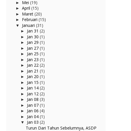
Mei
(19)
►
April
(15)
►
Maret
(20)
►
Februari
(15)
►
Januari
(31)
▼
Jan 31
(2)
►
Jan 30
(1)
►
Jan 29
(1)
►
Jan 27
(1)
►
Jan 25
(1)
►
Jan 23
(1)
►
Jan 22
(2)
►
Jan 21
(1)
►
Jan 20
(1)
►
Jan 15
(1)
►
Jan 14
(2)
►
Jan 12
(2)
►
Jan 08
(3)
►
Jan 07
(1)
►
Jan 06
(4)
►
Jan 04
(1)
►
Jan 03
(2)
▼
Turun Dari Tahun Sebelumnya, ASDP