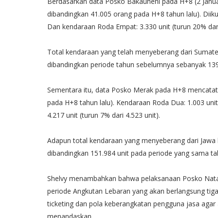
Berdasarkan data Posko Bakauheni pada H+8 (2 Januar
dibandingkan 41.005 orang pada H+8 tahun lalu). Diiku
Dan kendaraan Roda Empat: 3.330 unit (turun 20% dari 
Total kendaraan yang telah menyeberang dari Sumate
dibandingkan periode tahun sebelumnya sebanyak 139.
Sementara itu, data Posko Merak pada H+8 mencatat:
pada H+8 tahun lalu). Kendaraan Roda Dua: 1.003 unit 
4.217 unit (turun 7% dari 4.523 unit).
Adapun total kendaraan yang menyeberang dari Jawa k
dibandingkan 151.984 unit pada periode yang sama tah
Shelvy menambahkan bahwa pelaksanaan Posko Natar
periode Angkutan Lebaran yang akan berlangsung ti
ticketing dan pola keberangkatan pengguna jasa agar 
menandaskan.