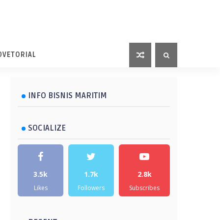
DVETORIAL
INFO BISNIS MARITIM
SOCIALIZE
3.5k
1.7k
2.8k
Likes
Followers
Subscribes