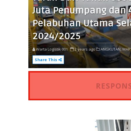
Juta Penumpang dan 4
Pelabuhan Utama Sel
2024/2025
Warta Logistik 001
2 years ago
ANGKUTAN,
WAR
Share This
RESPONS