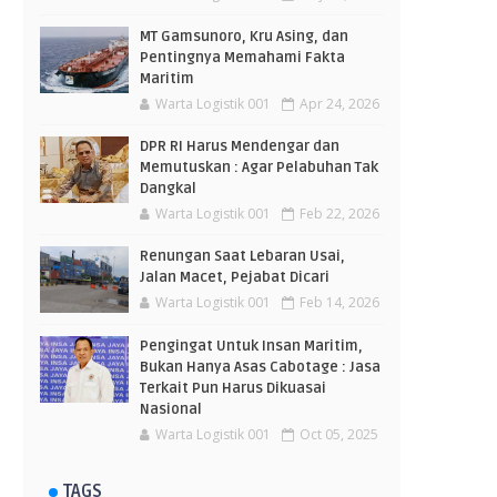
MT Gamsunoro, Kru Asing, dan
Pentingnya Memahami Fakta
Maritim
Warta Logistik 001
Apr 24, 2026
DPR RI Harus Mendengar dan
Memutuskan : Agar Pelabuhan Tak
Dangkal
Warta Logistik 001
Feb 22, 2026
Renungan Saat Lebaran Usai,
Jalan Macet, Pejabat Dicari
Warta Logistik 001
Feb 14, 2026
Pengingat Untuk Insan Maritim,
Bukan Hanya Asas Cabotage : Jasa
Terkait Pun Harus Dikuasai
Nasional
Warta Logistik 001
Oct 05, 2025
TAGS