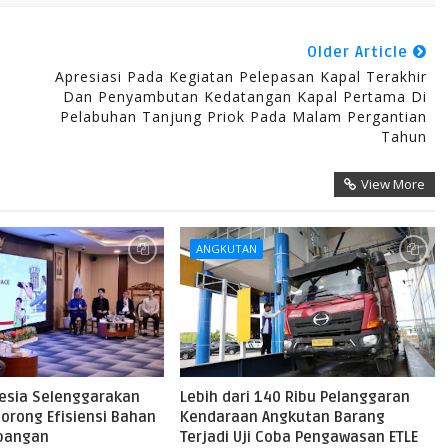
Older Article
Apresiasi Pada Kegiatan Pelepasan Kapal Terakhir
Dan Penyambutan Kedatangan Kapal Pertama Di
Pelabuhan Tanjung Priok Pada Malam Pergantian
Tahun
View More
ANGKUTAN
nesia Selenggarakan
Lebih dari 140 Ribu Pelanggaran
orong Efisiensi Bahan
Kendaraan Angkutan Barang
rbangan
Terjadi Uji Coba Pengawasan ETLE