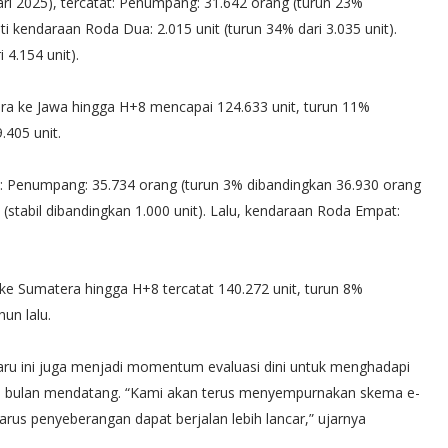
i 2025), tercatat: Penumpang: 31.642 orang (turun 23%
ti kendaraan Roda Dua: 2.015 unit (turun 34% dari 3.035 unit).
4.154 unit).
ra ke Jawa hingga H+8 mencapai 124.633 unit, turun 11%
405 unit.
 Penumpang: 35.734 orang (turun 3% dibandingkan 36.930 orang
(stabil dibandingkan 1.000 unit). Lalu, kendaraan Roda Empat:
e Sumatera hingga H+8 tercatat 140.272 unit, turun 8%
un lalu.
u ini juga menjadi momentum evaluasi dini untuk menghadapi
ga bulan mendatang. “Kami akan terus menyempurnakan skema e-
arus penyeberangan dapat berjalan lebih lancar,” ujarnya