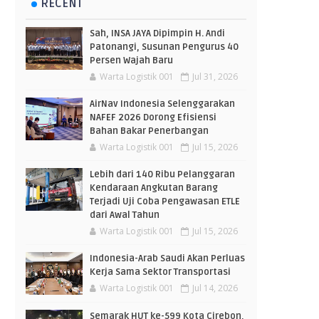
RECENT
Sah, INSA JAYA Dipimpin H. Andi
Patonangi, Susunan Pengurus 40
Persen Wajah Baru
Warta Logistik 001
Jul 31, 2026
AirNav Indonesia Selenggarakan
NAFEF 2026 Dorong Efisiensi
Bahan Bakar Penerbangan
Warta Logistik 001
Jul 15, 2026
Lebih dari 140 Ribu Pelanggaran
Kendaraan Angkutan Barang
Terjadi Uji Coba Pengawasan ETLE
dari Awal Tahun
Warta Logistik 001
Jul 15, 2026
Indonesia-Arab Saudi Akan Perluas
Kerja Sama Sektor Transportasi
Warta Logistik 001
Jul 14, 2026
Semarak HUT ke-599 Kota Cirebon,