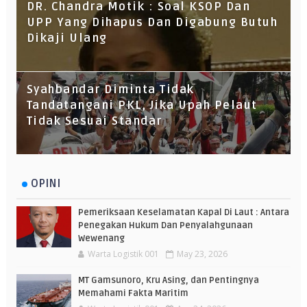
DR. Chandra Motik : Soal KSOP Dan
UPP Yang Dihapus Dan Digabung Butuh
Dikaji Ulang
Syahbandar Diminta Tidak
Tandatangani PKL, Jika Upah Pelaut
Tidak Sesuai Standar
OPINI
Pemeriksaan Keselamatan Kapal Di Laut : Antara
Penegakan Hukum Dan Penyalahgunaan
Wewenang
Warta Logistik 001
May 23, 2026
MT Gamsunoro, Kru Asing, dan Pentingnya
Memahami Fakta Maritim