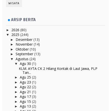
WISATA
ARSIP BERITA
2026
(80)
►
2025
(244)
▼
Desember
(13)
►
November
(14)
►
Oktober
(10)
►
September
(13)
►
Agustus
(24)
▼
Agu 30
(1)
▼
KLM. AYTA CK 2 Hilang Kontak di Laut Jawa, PLP
Tan...
Agu 25
(2)
►
Agu 23
(1)
►
Agu 22
(2)
►
Agu 21
(1)
►
Agu 17
(3)
►
Agu 15
(2)
►
Agu 13
(2)
►