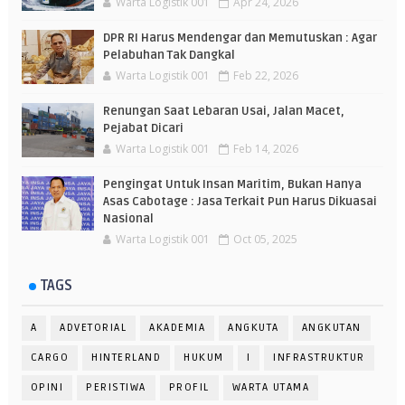
Warta Logistik 001
Apr 24, 2026
DPR RI Harus Mendengar dan Memutuskan : Agar
Pelabuhan Tak Dangkal
Warta Logistik 001
Feb 22, 2026
Renungan Saat Lebaran Usai, Jalan Macet,
Pejabat Dicari
Warta Logistik 001
Feb 14, 2026
Pengingat Untuk Insan Maritim, Bukan Hanya
Asas Cabotage : Jasa Terkait Pun Harus Dikuasai
Nasional
Warta Logistik 001
Oct 05, 2025
TAGS
A
ADVETORIAL
AKADEMIA
ANGKUTA
ANGKUTAN
CARGO
HINTERLAND
HUKUM
I
INFRASTRUKTUR
OPINI
PERISTIWA
PROFIL
WARTA UTAMA