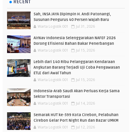
RECENT
Sah, INSA JAYA Dipimpin H. Andi Patonangi,
Susunan Pengurus 40 Persen Wajah Baru
Warta Logistik 001
Jul 31, 2026
AirNav Indonesia Selenggarakan NAFEF 2026
Dorong Efisiensi Bahan Bakar Penerbangan
Warta Logistik 001
Jul 15, 2026
Lebih dari 140 Ribu Pelanggaran Kendaraan
Angkutan Barang Terjadi Uji Coba Pengawasan
ETLE dari Awal Tahun
Warta Logistik 001
Jul 15, 2026
Indonesia-Arab Saudi Akan Perluas Kerja Sama
Sektor Transportasi
Warta Logistik 001
Jul 14, 2026
Semarak HUT ke-599 Kota Cirebon, Pelabuhan
Cirebon Gelar Port Night Run dan Bazar UMKM
Warta Logistik 001
Jul 12, 2026