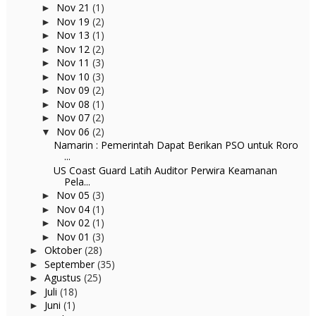
Nov 21
(1)
►
Nov 19
(2)
►
Nov 13
(1)
►
Nov 12
(2)
►
Nov 11
(3)
►
Nov 10
(3)
►
Nov 09
(2)
►
Nov 08
(1)
►
Nov 07
(2)
►
Nov 06
(2)
▼
Namarin : Pemerintah Dapat Berikan PSO untuk Roro
...
US Coast Guard Latih Auditor Perwira Keamanan
Pela...
Nov 05
(3)
►
Nov 04
(1)
►
Nov 02
(1)
►
Nov 01
(3)
►
Oktober
(28)
►
September
(35)
►
Agustus
(25)
►
Juli
(18)
►
Juni
(1)
►