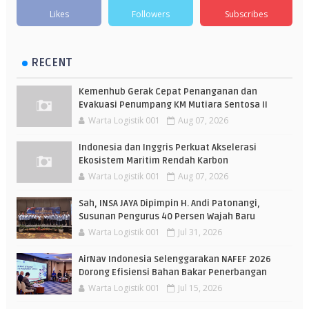
Likes
Followers
Subscribes
RECENT
Kemenhub Gerak Cepat Penanganan dan
Evakuasi Penumpang KM Mutiara Sentosa II
Warta Logistik 001
Aug 07, 2026
Indonesia dan Inggris Perkuat Akselerasi
Ekosistem Maritim Rendah Karbon
Warta Logistik 001
Aug 07, 2026
Sah, INSA JAYA Dipimpin H. Andi Patonangi,
Susunan Pengurus 40 Persen Wajah Baru
Warta Logistik 001
Jul 31, 2026
AirNav Indonesia Selenggarakan NAFEF 2026
Dorong Efisiensi Bahan Bakar Penerbangan
Warta Logistik 001
Jul 15, 2026