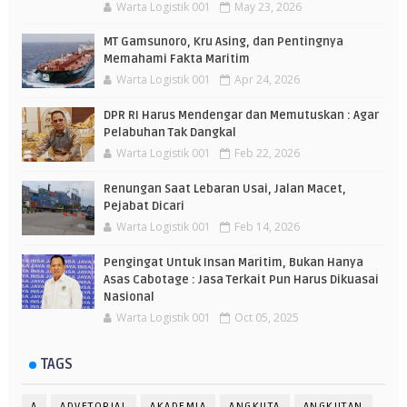
Warta Logistik 001
May 23, 2026
MT Gamsunoro, Kru Asing, dan Pentingnya
Memahami Fakta Maritim
Warta Logistik 001
Apr 24, 2026
DPR RI Harus Mendengar dan Memutuskan : Agar
Pelabuhan Tak Dangkal
Warta Logistik 001
Feb 22, 2026
Renungan Saat Lebaran Usai, Jalan Macet,
Pejabat Dicari
Warta Logistik 001
Feb 14, 2026
Pengingat Untuk Insan Maritim, Bukan Hanya
Asas Cabotage : Jasa Terkait Pun Harus Dikuasai
Nasional
Warta Logistik 001
Oct 05, 2025
TAGS
A
ADVETORIAL
AKADEMIA
ANGKUTA
ANGKUTAN