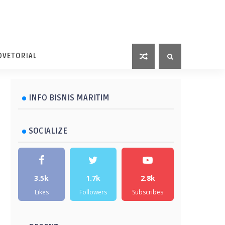
DVETORIAL
INFO BISNIS MARITIM
SOCIALIZE
3.5k
1.7k
2.8k
Likes
Followers
Subscribes