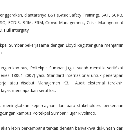
elenggarakan, diantaranya BST (Basic Safety Training), SAT, SCRB,
SO, ECDIS, BRM, ERM, Crowd Management, Crisis Management
Hull Intergrity.
tekpel Sumbar bekerjasama dengan Lloyd Register guna menjamin
at.
ungan kampus, Poltekpel Sumbar juga sudah memiliki sertifikat
ries 18001-2007) yaitu Standard Internasional untuk penerapan
ja atau disebut Manajemen K3. Audit eksternal terakhir
layak mendapatkan sertifikat.
l, meningkatkan kepercayaan dari para stakeholders berkenaan
gkungan kampus Poltekpel Sumbar," ujar Rivolindo.
 akan lebih berkembang terkait dengan banyaknya dukungan dari