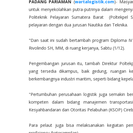
PADANG PARIAMAN
(
wartalogistik.com
)- Masyar
untuk menyekolahkan putra-putrinya dalam mengenyam p
Politeknik Pelayaran Sumatera Barat (Poltekpel 
pelayaran dengan dua jurusan Nautika dan Teknika.
"Dan saat ini sudah bertambah program Diploma IV 
Rivolindo SH, MM, di ruang kerjanya, Sabtu (1/12).
Pengembangan jurusan itu, tambah Direktur Polte
yang tersedia dikampus, baik gedung, ruangan k
berkembangnya industri maritim, seperti bidang kepe
"Pertumbuhan perusahaan logistik juga semakin 
kompeten dalam bidang manajemen transportasi,
Kesyahbandaran dan Otoritas Pelabuhan (KSOP) Cireb
Para pelaut juga bisa melaksanakan kegiatan pen
proficiency (keterampilan).