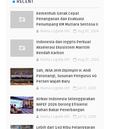
RECENT
Kemenhub Gerak Cepat
Penanganan dan Evakuasi
Penumpang KM Mutiara Sentosa II
Warta Logistik 001
Aug 07, 2026
Indonesia dan Inggris Perkuat
Akselerasi Ekosistem Maritim
Rendah Karbon
Warta Logistik 001
Aug 07, 2026
Sah, INSA JAYA Dipimpin H. Andi
Patonangi, Susunan Pengurus 40
Persen Wajah Baru
Warta Logistik 001
Jul 31, 2026
AirNav Indonesia Selenggarakan
NAFEF 2026 Dorong Efisiensi
Bahan Bakar Penerbangan
Warta Logistik 001
Jul 15, 2026
Lebih dari 140 Ribu Pelanggaran