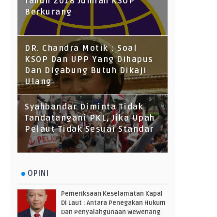
Tahun 2018 Jumlah KSOP
Berkurang
DR. Chandra Motik : Soal
KSOP Dan UPP Yang Dihapus
Dan Digabung Butuh Dikaji
Ulang
Syahbandar Diminta Tidak
Tandatangani PKL, Jika Upah
Pelaut Tidak Sesuai Standar
OPINI
Pemeriksaan Keselamatan Kapal
Di Laut : Antara Penegakan Hukum
Dan Penyalahgunaan Wewenang