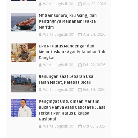
Warta Logistik 001
May 23, 2026
MT Gamsunoro, Kru Asing, dan
Pentingnya Memahami Fakta
Maritim
Warta Logistik 001
Apr 24, 2026
DPR RI Harus Mendengar dan
Memutuskan : Agar Pelabuhan Tak
Dangkal
Warta Logistik 001
Feb 22, 2026
Renungan Saat Lebaran Usai,
Jalan Macet, Pejabat Dicari
Warta Logistik 001
Feb 14, 2026
Pengingat Untuk Insan Maritim,
Bukan Hanya Asas Cabotage : Jasa
Terkait Pun Harus Dikuasai
Nasional
Warta Logistik 001
Oct 05, 2025