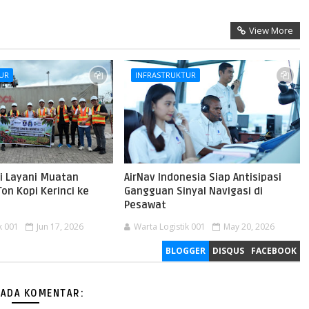
View More
UR
INFRASTRUKTUR
bi Layani Muatan
AirNav Indonesia Siap Antisipasi
Ton Kopi Kerinci ke
Gangguan Sinyal Navigasi di
Pesawat
k 001
Jun 17, 2026
Warta Logistik 001
May 20, 2026
BLOGGER
DISQUS
FACEBOOK
 ADA KOMENTAR: