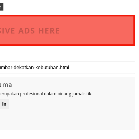
R
IVE ADS HERE
tama
rupakan profesional dalam bidang jurnalistik.