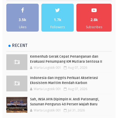
3.5k
1.7k
2.8k
Likes
Followers
Subscribes
RECENT
Kemenhub Gerak Cepat Penanganan dan
Evakuasi Penumpang KM Mutiara Sentosa II
Warta Logistik 001
Aug 07, 2026
Indonesia dan Inggris Perkuat Akselerasi
Ekosistem Maritim Rendah Karbon
Warta Logistik 001
Aug 07, 2026
Sah, INSA JAYA Dipimpin H. Andi Patonangi,
Susunan Pengurus 40 Persen Wajah Baru
Warta Logistik 001
Jul 31, 2026