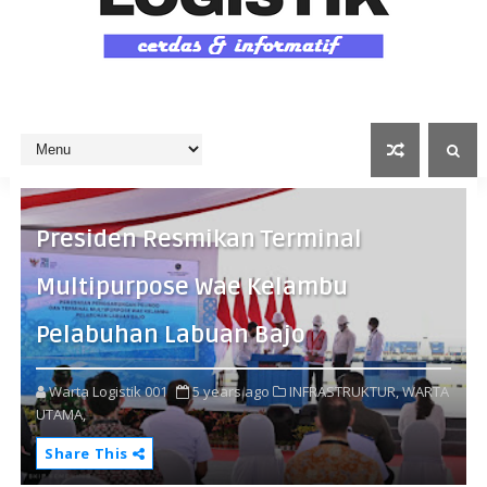
Presiden Resmikan Terminal
Multipurpose Wae Kelambu
Pelabuhan Labuan Bajo
Warta Logistik 001
5 years ago
INFRASTRUKTUR,
WARTA
UTAMA,
Share This