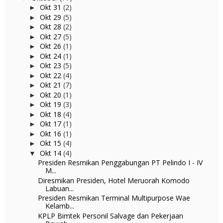
Okt 31
(2)
►
Okt 29
(5)
►
Okt 28
(2)
►
Okt 27
(5)
►
Okt 26
(1)
►
Okt 24
(1)
►
Okt 23
(5)
►
Okt 22
(4)
►
Okt 21
(7)
►
Okt 20
(1)
►
Okt 19
(3)
►
Okt 18
(4)
►
Okt 17
(1)
►
Okt 16
(1)
►
Okt 15
(4)
►
Okt 14
(4)
▼
Presiden Resmikan Penggabungan PT Pelindo I - IV
M...
Diresmikan Presiden, Hotel Meruorah Komodo
Labuan...
Presiden Resmikan Terminal Multipurpose Wae
Kelamb...
KPLP Bimtek Personil Salvage dan Pekerjaan