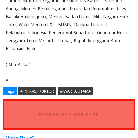
Turut hadir dalam kegiatan ini Sekretaris Kabinet Pramono
Anung, Menteri Pembangunan Umum dan Perumahan Rakyat
Basuki Hadimuljono, Menteri Badan Usaha Milik Negara Erick
Tohir, Wakil Menteri I & II BUMN, Direktur Utama PT
Pelabuhan Indonesia Persero Arif Suhartono, Gubernur Nusa
Tenggara Timur Viktor Laiskodat, Bupati Manggarai Barat
Edistasius Endi.
( Abu Bakar)
*
Tags
# INFRASTRUKTUR
# WARTA UTAMA
RESPONSIVE ADS HERE
Share This