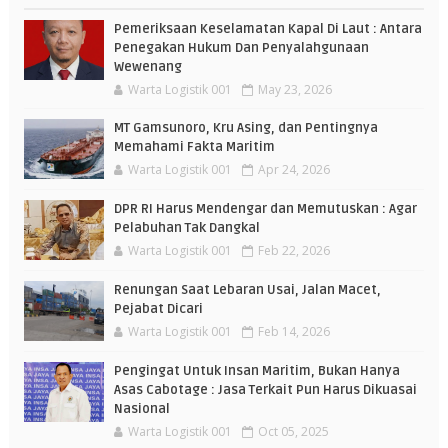
Pemeriksaan Keselamatan Kapal Di Laut : Antara
Penegakan Hukum Dan Penyalahgunaan
Wewenang
Warta Logistik 001
May 23, 2026
MT Gamsunoro, Kru Asing, dan Pentingnya
Memahami Fakta Maritim
Warta Logistik 001
Apr 24, 2026
DPR RI Harus Mendengar dan Memutuskan : Agar
Pelabuhan Tak Dangkal
Warta Logistik 001
Feb 22, 2026
Renungan Saat Lebaran Usai, Jalan Macet,
Pejabat Dicari
Warta Logistik 001
Feb 14, 2026
Pengingat Untuk Insan Maritim, Bukan Hanya
Asas Cabotage : Jasa Terkait Pun Harus Dikuasai
Nasional
Warta Logistik 001
Oct 05, 2025