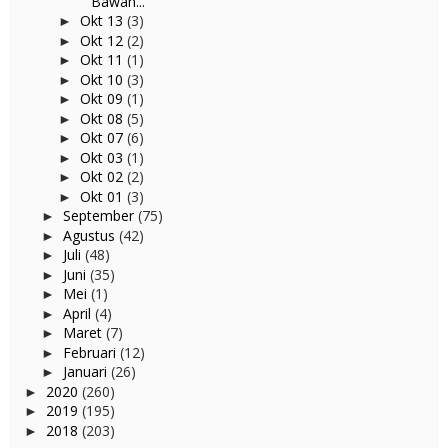
Bawah...
Okt 13
(3)
►
Okt 12
(2)
►
Okt 11
(1)
►
Okt 10
(3)
►
Okt 09
(1)
►
Okt 08
(5)
►
Okt 07
(6)
►
Okt 03
(1)
►
Okt 02
(2)
►
Okt 01
(3)
►
September
(75)
►
Agustus
(42)
►
Juli
(48)
►
Juni
(35)
►
Mei
(1)
►
April
(4)
►
Maret
(7)
►
Februari
(12)
►
Januari
(26)
►
2020
(260)
►
2019
(195)
►
2018
(203)
►