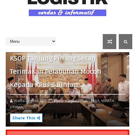
KSOP Tanjung Pinang Serah
Terimakan Pelabuhan Mocoh
Kepada KPBPB Bintan
Warta Logistik 001
3 years ago
PERISTIWA,
WARTA
UTAMA,
Share This