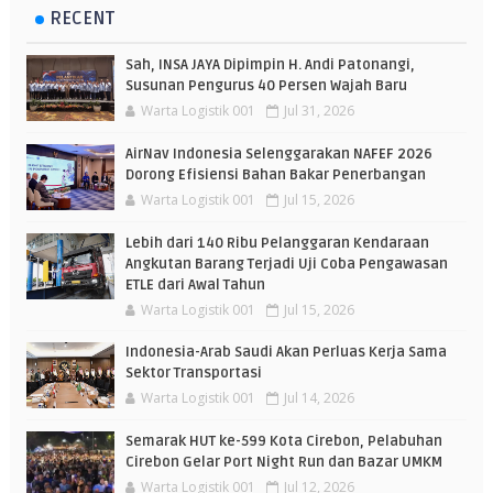
RECENT
Sah, INSA JAYA Dipimpin H. Andi Patonangi,
Susunan Pengurus 40 Persen Wajah Baru
Warta Logistik 001
Jul 31, 2026
AirNav Indonesia Selenggarakan NAFEF 2026
Dorong Efisiensi Bahan Bakar Penerbangan
Warta Logistik 001
Jul 15, 2026
Lebih dari 140 Ribu Pelanggaran Kendaraan
Angkutan Barang Terjadi Uji Coba Pengawasan
ETLE dari Awal Tahun
Warta Logistik 001
Jul 15, 2026
Indonesia-Arab Saudi Akan Perluas Kerja Sama
Sektor Transportasi
Warta Logistik 001
Jul 14, 2026
Semarak HUT ke-599 Kota Cirebon, Pelabuhan
Cirebon Gelar Port Night Run dan Bazar UMKM
Warta Logistik 001
Jul 12, 2026