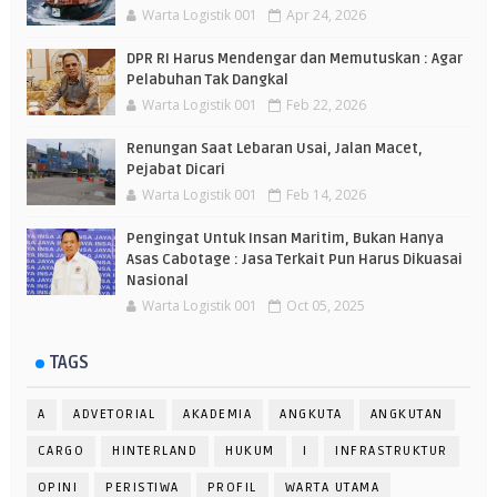
Warta Logistik 001
Apr 24, 2026
DPR RI Harus Mendengar dan Memutuskan : Agar
Pelabuhan Tak Dangkal
Warta Logistik 001
Feb 22, 2026
Renungan Saat Lebaran Usai, Jalan Macet,
Pejabat Dicari
Warta Logistik 001
Feb 14, 2026
Pengingat Untuk Insan Maritim, Bukan Hanya
Asas Cabotage : Jasa Terkait Pun Harus Dikuasai
Nasional
Warta Logistik 001
Oct 05, 2025
TAGS
A
ADVETORIAL
AKADEMIA
ANGKUTA
ANGKUTAN
CARGO
HINTERLAND
HUKUM
I
INFRASTRUKTUR
OPINI
PERISTIWA
PROFIL
WARTA UTAMA