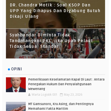
DR. Chandra Motik : Soal KSOP Dan
UPP Yang Dihapus Dan Digabung Butuh
Dikaji Ulang
Syahbandar Diminta Tidak
Tandatangani PKL, Jika Upah Pelaut
Tidak Sesuai Standar
OPINI
Pemeriksaan Keselamatan Kapal Di Laut : Antara
Penegakan Hukum Dan Penyalahgunaan
Wewenang
Warta Logistik 001
May 23, 2026
MT Gamsunoro, Kru Asing, dan Pentingnya
Memahami Fakta Maritim