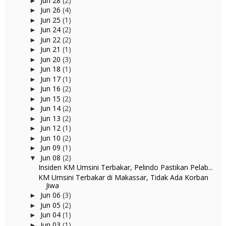
Jun 28
(2)
►
Jun 26
(4)
►
Jun 25
(1)
►
Jun 24
(2)
►
Jun 22
(2)
►
Jun 21
(1)
►
Jun 20
(3)
►
Jun 18
(1)
►
Jun 17
(1)
►
Jun 16
(2)
►
Jun 15
(2)
►
Jun 14
(2)
►
Jun 13
(2)
►
Jun 12
(1)
►
Jun 10
(2)
►
Jun 09
(1)
►
Jun 08
(2)
▼
Insiden KM Umsini Terbakar, Pelindo Pastikan Pelab...
KM Umsini Terbakar di Makassar, Tidak Ada Korban
Jiwa
Jun 06
(3)
►
Jun 05
(2)
►
Jun 04
(1)
►
Jun 03
(1)
►