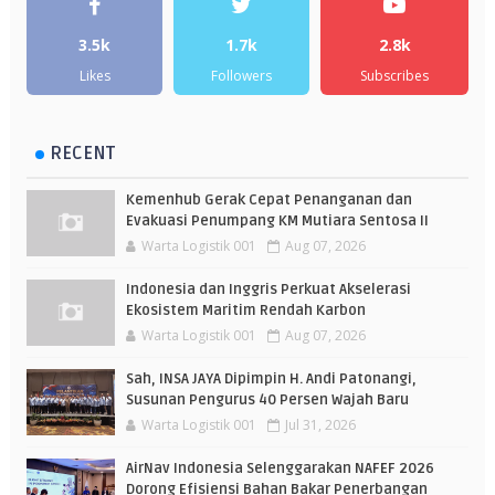
3.5k
1.7k
2.8k
Likes
Followers
Subscribes
RECENT
Kemenhub Gerak Cepat Penanganan dan
Evakuasi Penumpang KM Mutiara Sentosa II
Warta Logistik 001
Aug 07, 2026
Indonesia dan Inggris Perkuat Akselerasi
Ekosistem Maritim Rendah Karbon
Warta Logistik 001
Aug 07, 2026
Sah, INSA JAYA Dipimpin H. Andi Patonangi,
Susunan Pengurus 40 Persen Wajah Baru
Warta Logistik 001
Jul 31, 2026
AirNav Indonesia Selenggarakan NAFEF 2026
Dorong Efisiensi Bahan Bakar Penerbangan