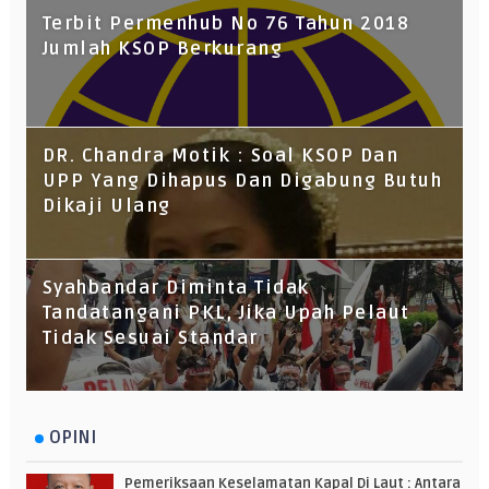
Terbit Permenhub No 76 Tahun 2018
Jumlah KSOP Berkurang
DR. Chandra Motik : Soal KSOP Dan
UPP Yang Dihapus Dan Digabung Butuh
Dikaji Ulang
Syahbandar Diminta Tidak
Tandatangani PKL, Jika Upah Pelaut
Tidak Sesuai Standar
OPINI
Pemeriksaan Keselamatan Kapal Di Laut : Antara