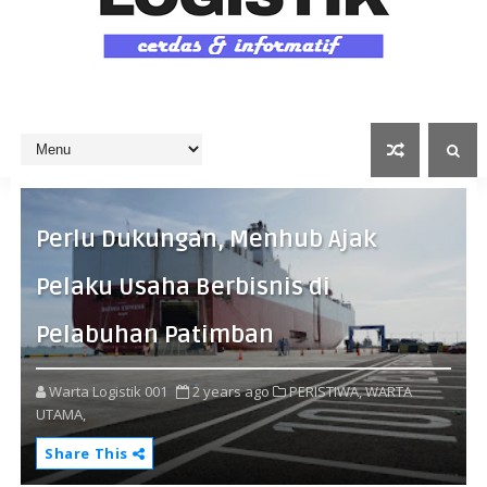
Perlu Dukungan, Menhub Ajak
Pelaku Usaha Berbisnis di
Pelabuhan Patimban
Warta Logistik 001
2 years ago
PERISTIWA,
WARTA
UTAMA,
Share This