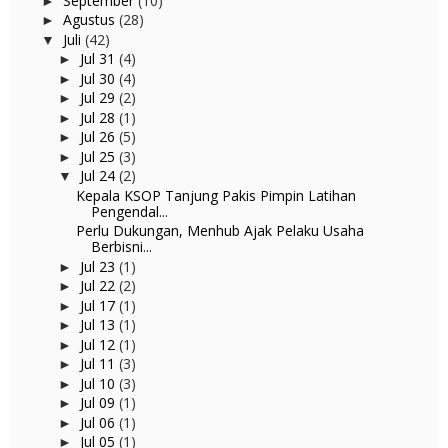
September
(10)
►
Agustus
(28)
►
Juli
(42)
▼
Jul 31
(4)
►
Jul 30
(4)
►
Jul 29
(2)
►
Jul 28
(1)
►
Jul 26
(5)
►
Jul 25
(3)
►
Jul 24
(2)
▼
Kepala KSOP Tanjung Pakis Pimpin Latihan
Pengendal...
Perlu Dukungan, Menhub Ajak Pelaku Usaha
Berbisni...
Jul 23
(1)
►
Jul 22
(2)
►
Jul 17
(1)
►
Jul 13
(1)
►
Jul 12
(1)
►
Jul 11
(3)
►
Jul 10
(3)
►
Jul 09
(1)
►
Jul 06
(1)
►
Jul 05
(1)
►