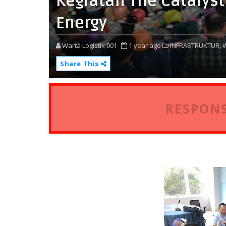
Kegiatan The Catalyst
Energy
Warta Logistik 001
1 year ago
INFRASTRUKTUR,
Share This
RESPONS