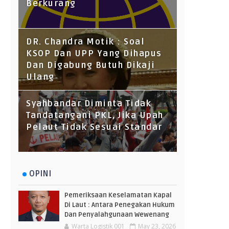
Berkurang
DR. Chandra Motik : Soal
KSOP Dan UPP Yang Dihapus
Dan Digabung Butuh Dikaji
Ulang
Syahbandar Diminta Tidak
Tandatangani PKL, Jika Upah
Pelaut Tidak Sesuai Standar
OPINI
Pemeriksaan Keselamatan Kapal
Di Laut : Antara Penegakan Hukum
Dan Penyalahgunaan Wewenang
Warta Logistik 001
May 23, 2026