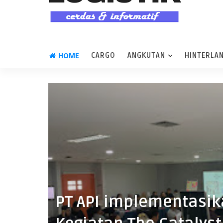
HOME
CARGO
ANGKUTAN
HINTERLA
PT API implementasik