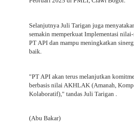
Februari 2025 di PMLI, Ciawi Bogor.
Selanjutnya Juli Tarigan juga menyataka
semakin memperkuat Implementasi nilai-
PT API dan mampu meningkatkan sinergi 
baik.
"PT API akan terus melanjutkan komitm
berbasis nilai AKHLAK (Amanah, Kompet
Kolaboratif)," tandas Juli Tarigan .
(Abu Bakar)