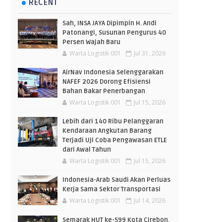
RECENT
Sah, INSA JAYA Dipimpin H. Andi
Patonangi, Susunan Pengurus 40
Persen Wajah Baru
Warta Logistik 001
Jul 31, 2026
AirNav Indonesia Selenggarakan
NAFEF 2026 Dorong Efisiensi
Bahan Bakar Penerbangan
Warta Logistik 001
Jul 15, 2026
Lebih dari 140 Ribu Pelanggaran
Kendaraan Angkutan Barang
Terjadi Uji Coba Pengawasan ETLE
dari Awal Tahun
Warta Logistik 001
Jul 15, 2026
Indonesia-Arab Saudi Akan Perluas
Kerja Sama Sektor Transportasi
Warta Logistik 001
Jul 14, 2026
Semarak HUT ke-599 Kota Cirebon,