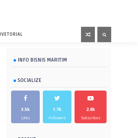
DVETORIAL
INFO BISNIS MARITIM
SOCIALIZE
3.5k
1.7k
2.8k
Likes
Followers
Subscribes