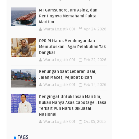
MT Gamsunoro, Kru Asing, dan
Pentingnya Memahami Fakta
Maritim
Warta Logistik 001
Apr 24, 2026
DPR RI Harus Mendengar dan
Memutuskan : Agar Pelabuhan Tak
Dangkal
Warta Logistik 001
Feb 22, 2026
Renungan Saat Lebaran Usai,
Jalan Macet, Pejabat Dicari
Warta Logistik 001
Feb 14, 2026
Pengingat Untuk Insan Maritim,
Bukan Hanya Asas Cabotage : Jasa
Terkait Pun Harus Dikuasai
Nasional
Warta Logistik 001
Oct 05, 2025
TAGS