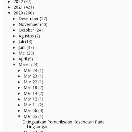
2022
(87)
►
2021
(421)
►
2020
(260)
▼
Desember
(17)
►
November
(40)
►
Oktober
(24)
►
Agustus
(2)
►
Juli
(13)
►
Juni
(37)
►
Mei
(20)
►
April
(9)
►
Maret
(24)
▼
Mar 24
(1)
►
Mar 23
(1)
►
Mar 22
(1)
►
Mar 18
(2)
►
Mar 14
(2)
►
Mar 12
(1)
►
Mar 11
(2)
►
Mar 06
(4)
►
Mar 05
(1)
▼
Ditingkatkan Pemeriksaan Kesehatan Pada
Lingkungan...