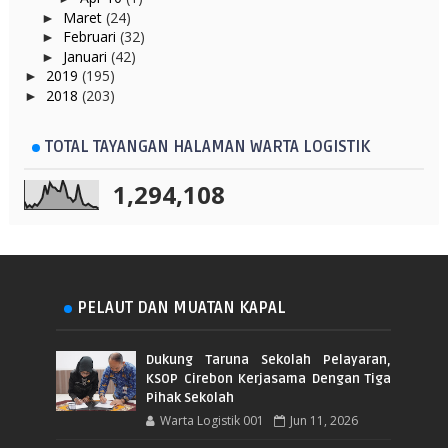
Maret
(24)
►
Februari
(32)
►
Januari
(42)
►
2019
(195)
►
2018
(203)
►
TOTAL TAYANGAN HALAMAN WARTA LOGISTIK
1,294,108
PELAUT DAN MUATAN KAPAL
Dukung Taruna Sekolah Pelayaran,
KSOP Cirebon Kerjasama Dengan Tiga
Pihak Sekolah
Warta Logistik 001
Jun 11, 2026