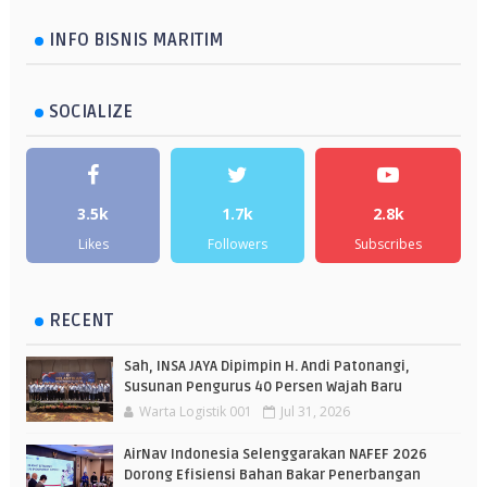
INFO BISNIS MARITIM
SOCIALIZE
3.5k
1.7k
2.8k
Likes
Followers
Subscribes
RECENT
Sah, INSA JAYA Dipimpin H. Andi Patonangi,
Susunan Pengurus 40 Persen Wajah Baru
Warta Logistik 001
Jul 31, 2026
AirNav Indonesia Selenggarakan NAFEF 2026
Dorong Efisiensi Bahan Bakar Penerbangan