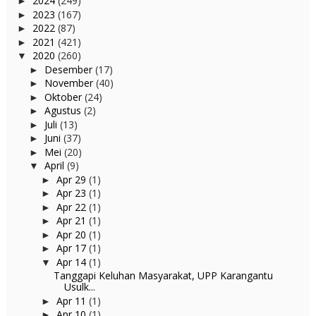
2024
(249)
►
2023
(167)
►
2022
(87)
►
2021
(421)
►
2020
(260)
▼
Desember
(17)
►
November
(40)
►
Oktober
(24)
►
Agustus
(2)
►
Juli
(13)
►
Juni
(37)
►
Mei
(20)
►
April
(9)
▼
Apr 29
(1)
►
Apr 23
(1)
►
Apr 22
(1)
►
Apr 21
(1)
►
Apr 20
(1)
►
Apr 17
(1)
►
Apr 14
(1)
▼
Tanggapi Keluhan Masyarakat, UPP Karangantu
Usulk...
Apr 11
(1)
►
Apr 10
(1)
►