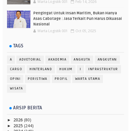
Warta Logistik 001
Feb 14, 2026
Pengingat Untuk Insan Maritim, Bukan Hanya
Asas Cabotage : Jasa Terkait Pun Harus Dikuasai
Nasional
Warta Logistik 001
Oct 05, 2025
TAGS
A
ADVETORIAL
AKADEMIA
ANGKUTA
ANGKUTAN
CARGO
HINTERLAND
HUKUM
I
INFRASTRUKTUR
OPINI
PERISTIWA
PROFIL
WARTA UTAMA
WISATA
ARSIP BERITA
2026
(80)
►
2025
(244)
►