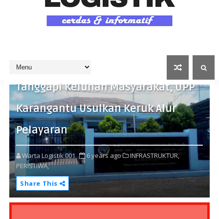
Tanggapi Keluhan Masyarakat, UPP
Karangantu Usulkan Keruk Alur
Pelayaran
Warta Logistik 001
6 years ago
INFRASTRUKTUR,
PERISTIWA,
Share This