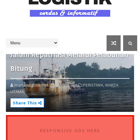
157 ABK WNI Kerja di Kapal RRT
Jalani Repatriasi Melalui Pelabuhan
Bitung
Warta Logistik 001
6 years ago
PERISTIWA,
WARTA
UTAMA,
Share This
RESPONSIVE ADS HERE