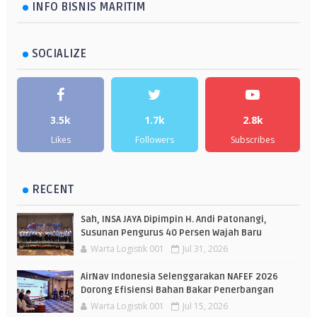
INFO BISNIS MARITIM
SOCIALIZE
3.5k
1.7k
2.8k
Likes
Followers
Subscribes
RECENT
Sah, INSA JAYA Dipimpin H. Andi Patonangi,
Susunan Pengurus 40 Persen Wajah Baru
Warta Logistik 001
Jul 31, 2026
AirNav Indonesia Selenggarakan NAFEF 2026
Dorong Efisiensi Bahan Bakar Penerbangan
Warta Logistik 001
Jul 15, 2026