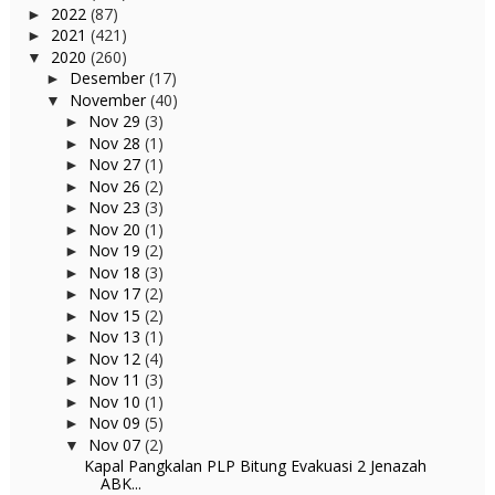
2022
(87)
►
2021
(421)
►
2020
(260)
▼
Desember
(17)
►
November
(40)
▼
Nov 29
(3)
►
Nov 28
(1)
►
Nov 27
(1)
►
Nov 26
(2)
►
Nov 23
(3)
►
Nov 20
(1)
►
Nov 19
(2)
►
Nov 18
(3)
►
Nov 17
(2)
►
Nov 15
(2)
►
Nov 13
(1)
►
Nov 12
(4)
►
Nov 11
(3)
►
Nov 10
(1)
►
Nov 09
(5)
►
Nov 07
(2)
▼
Kapal Pangkalan PLP Bitung Evakuasi 2 Jenazah
ABK...