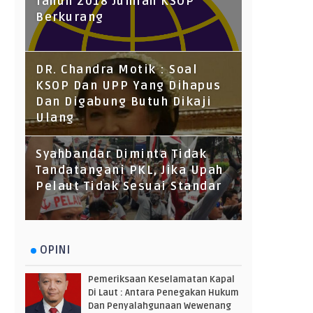
Tahun 2018 Jumlah KSOP
Berkurang
DR. Chandra Motik : Soal
KSOP Dan UPP Yang Dihapus
Dan Digabung Butuh Dikaji
Ulang
Syahbandar Diminta Tidak
Tandatangani PKL, Jika Upah
Pelaut Tidak Sesuai Standar
OPINI
Pemeriksaan Keselamatan Kapal
Di Laut : Antara Penegakan Hukum
Dan Penyalahgunaan Wewenang