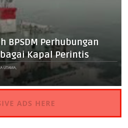
tih BPSDM Perhubungan
bagai Kapal Perintis
A UTAMA,
IVE ADS HERE