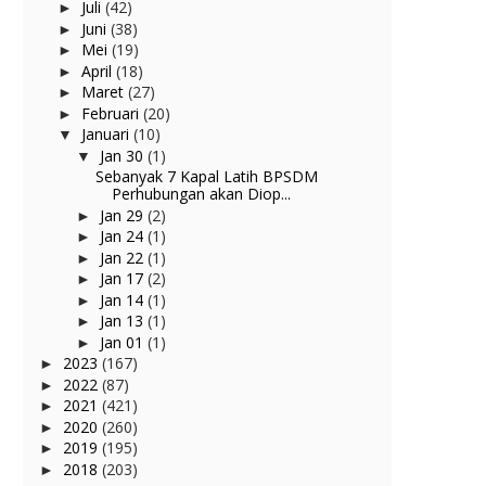
Juli
(42)
►
Juni
(38)
►
Mei
(19)
►
April
(18)
►
Maret
(27)
►
Februari
(20)
►
Januari
(10)
▼
Jan 30
(1)
▼
Sebanyak 7 Kapal Latih BPSDM
Perhubungan akan Diop...
Jan 29
(2)
►
Jan 24
(1)
►
Jan 22
(1)
►
Jan 17
(2)
►
Jan 14
(1)
►
Jan 13
(1)
►
Jan 01
(1)
►
2023
(167)
►
2022
(87)
►
2021
(421)
►
2020
(260)
►
2019
(195)
►
2018
(203)
►