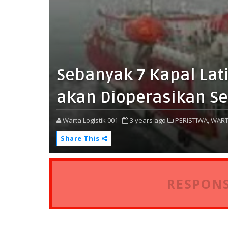
Sebanyak 7 Kapal La
akan Dioperasikan Se
Warta Logistik 001
3 years ago
PERISTIWA,
WART
Share This
RESPONS