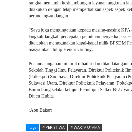
rangka menjamin kesinambungan layanan angkutan laut
dilakukan dengan tetap memperhatikan aspek-aspek kela
perundang-undangan.
“Saya juga mengingatkan kepada masing-masing KPA d
langkah-langkah percepatan pemilihan penyedia jasa seh
ditetapkan menggunakan kapal-kapal milik BPSDM Per
masyarakat” tutup Hendri Ginting.
Penandatanganan ini turut dihadiri dan ditandatanga
Sekolah Tinggi Ilmu Pelayaran, Direktur Politeknik Ilm
(Poltekpel) Surabaya, Direktur Politeknik Pelayaran (Po
Sulawesi Utara, Direktur Politeknik Pelayaran (Poltekp
Barombong selaku ketujuh Pemimpin Satker BLU yang me
Ditjen Hubla.
(Abu Bakar)
Tags
# PERISTIWA
# WARTA UTAMA