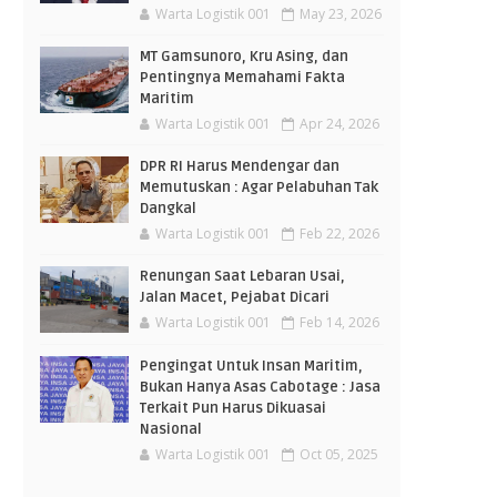
Warta Logistik 001
May 23, 2026
MT Gamsunoro, Kru Asing, dan
Pentingnya Memahami Fakta
Maritim
Warta Logistik 001
Apr 24, 2026
DPR RI Harus Mendengar dan
Memutuskan : Agar Pelabuhan Tak
Dangkal
Warta Logistik 001
Feb 22, 2026
Renungan Saat Lebaran Usai,
Jalan Macet, Pejabat Dicari
Warta Logistik 001
Feb 14, 2026
Pengingat Untuk Insan Maritim,
Bukan Hanya Asas Cabotage : Jasa
Terkait Pun Harus Dikuasai
Nasional
Warta Logistik 001
Oct 05, 2025