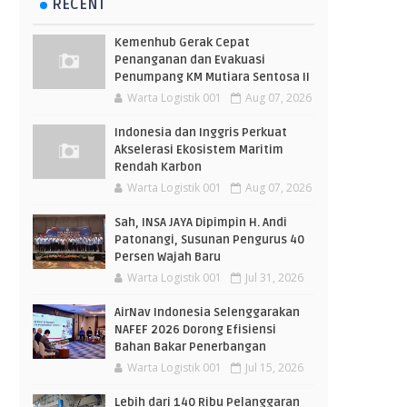
RECENT
Kemenhub Gerak Cepat
Penanganan dan Evakuasi
Penumpang KM Mutiara Sentosa II
Warta Logistik 001
Aug 07, 2026
Indonesia dan Inggris Perkuat
Akselerasi Ekosistem Maritim
Rendah Karbon
Warta Logistik 001
Aug 07, 2026
Sah, INSA JAYA Dipimpin H. Andi
Patonangi, Susunan Pengurus 40
Persen Wajah Baru
Warta Logistik 001
Jul 31, 2026
AirNav Indonesia Selenggarakan
NAFEF 2026 Dorong Efisiensi
Bahan Bakar Penerbangan
Warta Logistik 001
Jul 15, 2026
Lebih dari 140 Ribu Pelanggaran