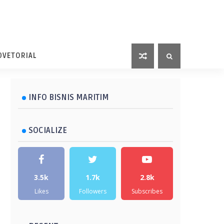
DVETORIAL
INFO BISNIS MARITIM
SOCIALIZE
3.5k
1.7k
2.8k
Likes
Followers
Subscribes