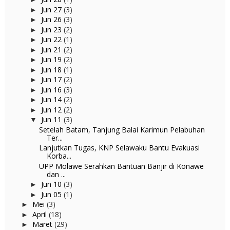
Jun 27
(3)
►
Jun 26
(3)
►
Jun 23
(2)
►
Jun 22
(1)
►
Jun 21
(2)
►
Jun 19
(2)
►
Jun 18
(1)
►
Jun 17
(2)
►
Jun 16
(3)
►
Jun 14
(2)
►
Jun 12
(2)
►
Jun 11
(3)
▼
Setelah Batam, Tanjung Balai Karimun Pelabuhan
Ter...
Lanjutkan Tugas, KNP Selawaku Bantu Evakuasi
Korba...
UPP Molawe Serahkan Bantuan Banjir di Konawe
dan ...
Jun 10
(3)
►
Jun 05
(1)
►
Mei
(3)
►
April
(18)
►
Maret
(29)
►