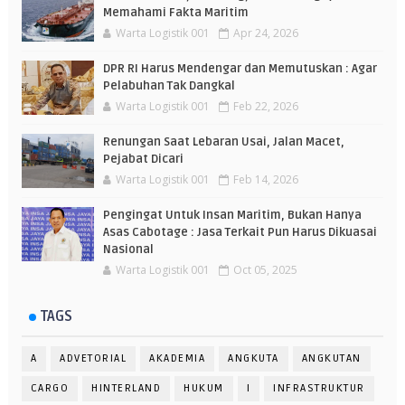
Memahami Fakta Maritim
Warta Logistik 001
Apr 24, 2026
DPR RI Harus Mendengar dan Memutuskan : Agar
Pelabuhan Tak Dangkal
Warta Logistik 001
Feb 22, 2026
Renungan Saat Lebaran Usai, Jalan Macet,
Pejabat Dicari
Warta Logistik 001
Feb 14, 2026
Pengingat Untuk Insan Maritim, Bukan Hanya
Asas Cabotage : Jasa Terkait Pun Harus Dikuasai
Nasional
Warta Logistik 001
Oct 05, 2025
TAGS
A
ADVETORIAL
AKADEMIA
ANGKUTA
ANGKUTAN
CARGO
HINTERLAND
HUKUM
I
INFRASTRUKTUR