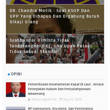
DR. Chandra Motik : Soal KSOP Dan
UPP Yang Dihapus Dan Digabung Butuh
Dikaji Ulang
Syahbandar Diminta Tidak
Tandatangani PKL, Jika Upah Pelaut
Tidak Sesuai Standar
OPINI
Pemeriksaan Keselamatan Kapal Di Laut : Antara
Penegakan Hukum Dan Penyalahgunaan
Wewenang
Warta Logistik 001
May 23, 2026
MT Gamsunoro, Kru Asing, dan Pentingnya