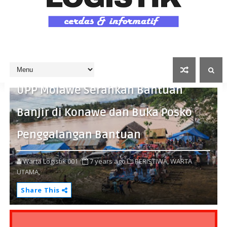
UPP Molawe Serahkan Bantuan
Banjir di Konawe dan Buka Posko
Penggalangan Bantuan
Warta Logistik 001
7 years ago
PERISTIWA,
WARTA
UTAMA,
Share This