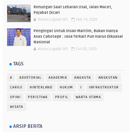
Renungan Saat Lebaran Usai, Jalan Macet,
Pejabat Dicari
Warta Logistik 001
Feb 14, 2026
Pengingat Untuk Insan Maritim, Bukan Hanya
Asas Cabotage : Jasa Terkait Pun Harus Dikuasai
Nasional
Warta Logistik 001
Oct 05, 2025
TAGS
A
ADVETORIAL
AKADEMIA
ANGKUTA
ANGKUTAN
CARGO
HINTERLAND
HUKUM
I
INFRASTRUKTUR
OPINI
PERISTIWA
PROFIL
WARTA UTAMA
WISATA
ARSIP BERITA