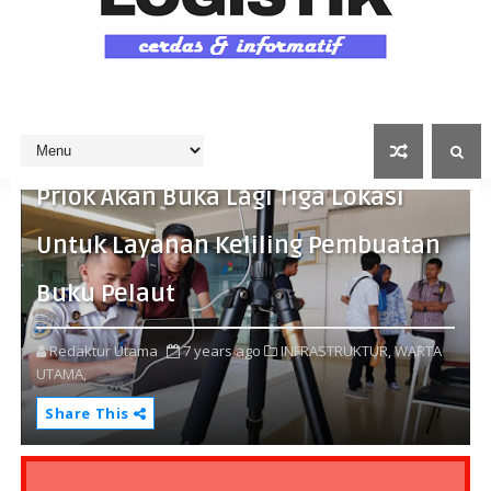
Syahbandar Pelabuhan Tanjung
Priok Akan Buka Lagi Tiga Lokasi
Untuk Layanan Keliling Pembuatan
Buku Pelaut
Redaktur Utama
7 years ago
INFRASTRUKTUR,
WARTA
UTAMA,
Share This