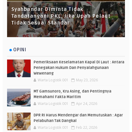
Syahbandar Diminta Tidak
Tandatangani PKL, Jika Upah Pelaut
Tidak Sesuai Standar
OPINI
Pemeriksaan Keselamatan Kapal Di Laut : Antara
Penegakan Hukum Dan Penyalahgunaan
Wewenang
Warta Logistik 001
May 23, 2026
MT Gamsunoro, Kru Asing, dan Pentingnya
Memahami Fakta Maritim
Warta Logistik 001
Apr 24, 2026
DPR RI Harus Mendengar dan Memutuskan : Agar
Pelabuhan Tak Dangkal
Warta Logistik 001
Feb 22, 2026