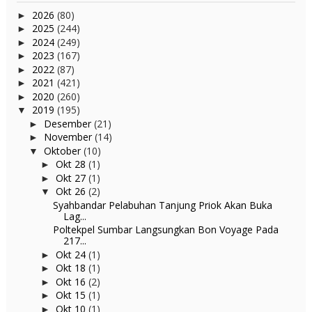
2026
(80)
►
2025
(244)
►
2024
(249)
►
2023
(167)
►
2022
(87)
►
2021
(421)
►
2020
(260)
►
2019
(195)
▼
Desember
(21)
►
November
(14)
►
Oktober
(10)
▼
Okt 28
(1)
►
Okt 27
(1)
►
Okt 26
(2)
▼
Syahbandar Pelabuhan Tanjung Priok Akan Buka
Lag...
Poltekpel Sumbar Langsungkan Bon Voyage Pada
217...
Okt 24
(1)
►
Okt 18
(1)
►
Okt 16
(2)
►
Okt 15
(1)
►
Okt 10
(1)
►