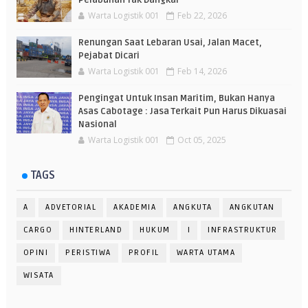
Warta Logistik 001
Feb 22, 2026
Renungan Saat Lebaran Usai, Jalan Macet,
Pejabat Dicari
Warta Logistik 001
Feb 14, 2026
Pengingat Untuk Insan Maritim, Bukan Hanya
Asas Cabotage : Jasa Terkait Pun Harus Dikuasai
Nasional
Warta Logistik 001
Oct 05, 2025
TAGS
A
ADVETORIAL
AKADEMIA
ANGKUTA
ANGKUTAN
CARGO
HINTERLAND
HUKUM
I
INFRASTRUKTUR
OPINI
PERISTIWA
PROFIL
WARTA UTAMA
WISATA