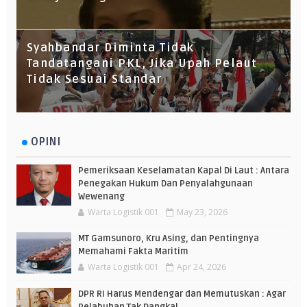
Syahbandar Diminta Tidak
Tandatangani PKL, Jika Upah Pelaut
Tidak Sesuai Standar
OPINI
Pemeriksaan Keselamatan Kapal Di Laut : Antara
Penegakan Hukum Dan Penyalahgunaan
Wewenang
Warta Logistik 001
May 23, 2026
MT Gamsunoro, Kru Asing, dan Pentingnya
Memahami Fakta Maritim
Warta Logistik 001
Apr 24, 2026
DPR RI Harus Mendengar dan Memutuskan : Agar
Pelabuhan Tak Dangkal