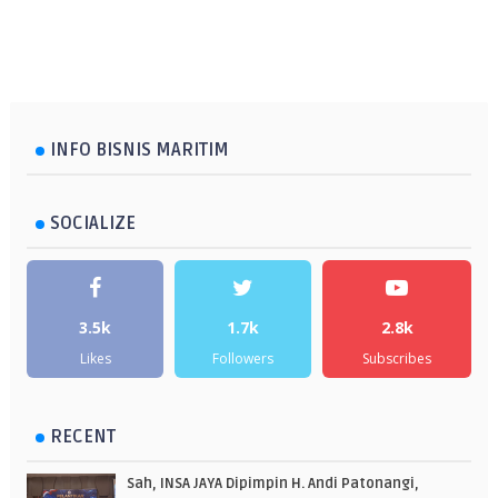
INFO BISNIS MARITIM
SOCIALIZE
3.5k
1.7k
2.8k
Likes
Followers
Subscribes
RECENT
Sah, INSA JAYA Dipimpin H. Andi Patonangi,