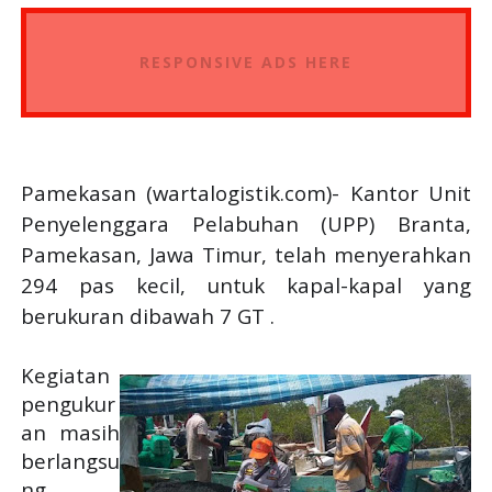
RESPONSIVE ADS HERE
Pamekasan (wartalogistik.com)- Kantor Unit
Penyelenggara Pelabuhan (UPP) Branta,
Pamekasan, Jawa Timur, telah menyerahkan
294 pas kecil, untuk kapal-kapal yang
berukuran dibawah 7 GT .
Kegiatan
pengukur
an masih
berlangsu
ng,