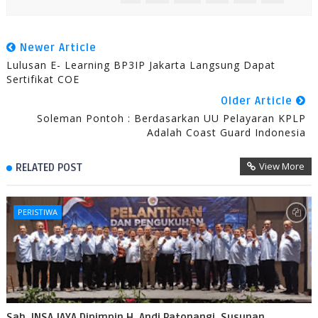
Newer Article
Lulusan E- Learning BP3IP Jakarta Langsung Dapat
Sertifikat COE
Older Article
Soleman Pontoh : Berdasarkan UU Pelayaran KPLP
Adalah Coast Guard Indonesia
View More
RELATED POST
PERISTIWA
Sah, INSA JAYA Dipimpin H. Andi Patonangi, Susunan