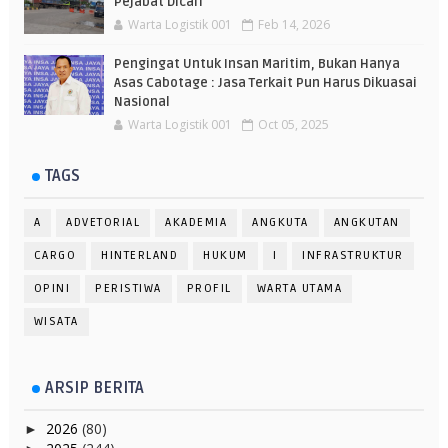
Pejabat Dicari
Warta Logistik 001
Feb 14, 2026
Pengingat Untuk Insan Maritim, Bukan Hanya
Asas Cabotage : Jasa Terkait Pun Harus Dikuasai
Nasional
Warta Logistik 001
Oct 05, 2025
TAGS
A
ADVETORIAL
AKADEMIA
ANGKUTA
ANGKUTAN
CARGO
HINTERLAND
HUKUM
I
INFRASTRUKTUR
OPINI
PERISTIWA
PROFIL
WARTA UTAMA
WISATA
ARSIP BERITA
2026
(80)
►