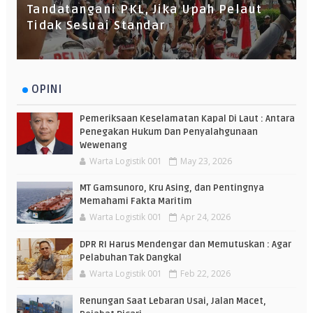
Tandatangani PKL, Jika Upah Pelaut
Tidak Sesuai Standar
OPINI
Pemeriksaan Keselamatan Kapal Di Laut : Antara
Penegakan Hukum Dan Penyalahgunaan
Wewenang
Warta Logistik 001
May 23, 2026
MT Gamsunoro, Kru Asing, dan Pentingnya
Memahami Fakta Maritim
Warta Logistik 001
Apr 24, 2026
DPR RI Harus Mendengar dan Memutuskan : Agar
Pelabuhan Tak Dangkal
Warta Logistik 001
Feb 22, 2026
Renungan Saat Lebaran Usai, Jalan Macet,