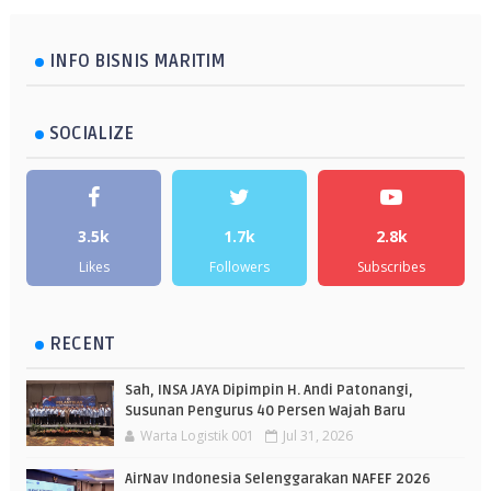
INFO BISNIS MARITIM
SOCIALIZE
3.5k
1.7k
2.8k
Likes
Followers
Subscribes
RECENT
Sah, INSA JAYA Dipimpin H. Andi Patonangi,
Susunan Pengurus 40 Persen Wajah Baru
Warta Logistik 001
Jul 31, 2026
AirNav Indonesia Selenggarakan NAFEF 2026