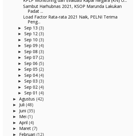
KPLP Monitoring dan Evaluasi Kapal Negara (KN) U...
Sambut Harhubnas 2021, KSOP Marunda Lakukan
Padat ...
Load Factor Rata-rata 2021 Naik, PELNI Terima
Peng...
Sep 13
(3)
►
Sep 12
(3)
►
Sep 10
(3)
►
Sep 09
(4)
►
Sep 08
(3)
►
Sep 07
(2)
►
Sep 06
(5)
►
Sep 05
(2)
►
Sep 04
(4)
►
Sep 03
(3)
►
Sep 02
(4)
►
Sep 01
(4)
►
Agustus
(42)
►
Juli
(48)
►
Juni
(35)
►
Mei
(1)
►
April
(4)
►
Maret
(7)
►
Februari
(12)
►