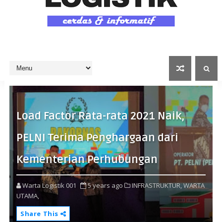
Load Factor Rata-rata 2021 Naik,
PELNI Terima Penghargaan dari
Kementerian Perhubungan
Warta Logistik 001
5 years ago
INFRASTRUKTUR,
WARTA
UTAMA,
Share This