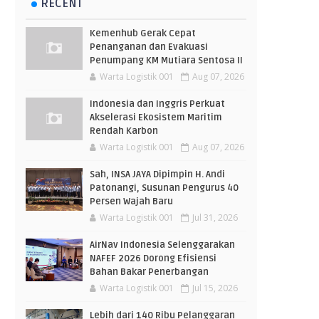
RECENT
Kemenhub Gerak Cepat
Penanganan dan Evakuasi
Penumpang KM Mutiara Sentosa II
Warta Logistik 001
Aug 07, 2026
Indonesia dan Inggris Perkuat
Akselerasi Ekosistem Maritim
Rendah Karbon
Warta Logistik 001
Aug 07, 2026
Sah, INSA JAYA Dipimpin H. Andi
Patonangi, Susunan Pengurus 40
Persen Wajah Baru
Warta Logistik 001
Jul 31, 2026
AirNav Indonesia Selenggarakan
NAFEF 2026 Dorong Efisiensi
Bahan Bakar Penerbangan
Warta Logistik 001
Jul 15, 2026
Lebih dari 140 Ribu Pelanggaran