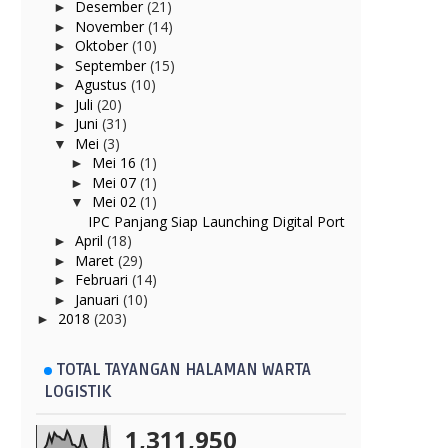
Desember
(21)
►
November
(14)
►
Oktober
(10)
►
September
(15)
►
Agustus
(10)
►
Juli
(20)
►
Juni
(31)
►
Mei
(3)
▼
Mei 16
(1)
►
Mei 07
(1)
►
Mei 02
(1)
▼
IPC Panjang Siap Launching Digital Port
April
(18)
►
Maret
(29)
►
Februari
(14)
►
Januari
(10)
►
2018
(203)
►
TOTAL TAYANGAN HALAMAN WARTA
LOGISTIK
1,311,950