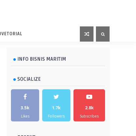
DVETORIAL
INFO BISNIS MARITIM
SOCIALIZE
3.5k
1.7k
2.8k
Likes
Followers
Subscribes