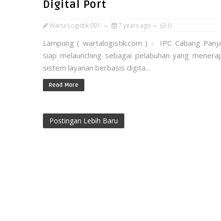
Digital Port
Warta Logistik 001
7 years ago
0
Lampung ( wartalogistik.com ) - IPC Cabang Panj
siap melaunching sebagai pelabuhan yang menera
sistem layanan berbasis digita...
Read More
Postingan Lebih Baru