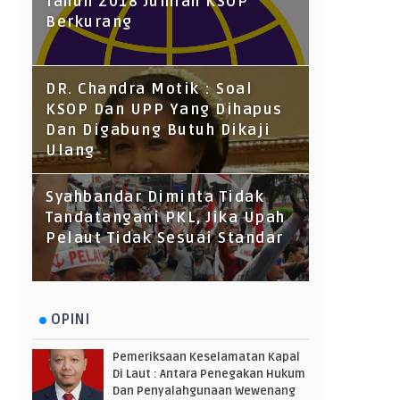
Tahun 2018 Jumlah KSOP
Berkurang
DR. Chandra Motik : Soal
KSOP Dan UPP Yang Dihapus
Dan Digabung Butuh Dikaji
Ulang
Syahbandar Diminta Tidak
Tandatangani PKL, Jika Upah
Pelaut Tidak Sesuai Standar
OPINI
Pemeriksaan Keselamatan Kapal
Di Laut : Antara Penegakan Hukum
Dan Penyalahgunaan Wewenang