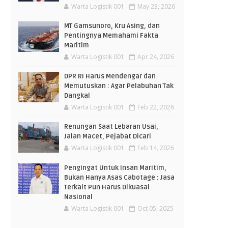
Warta Logistik 001
May 23, 2026
MT Gamsunoro, Kru Asing, dan
Pentingnya Memahami Fakta
Maritim
Warta Logistik 001
Apr 24, 2026
DPR RI Harus Mendengar dan
Memutuskan : Agar Pelabuhan Tak
Dangkal
Warta Logistik 001
Feb 22, 2026
Renungan Saat Lebaran Usai,
Jalan Macet, Pejabat Dicari
Warta Logistik 001
Feb 14, 2026
Pengingat Untuk Insan Maritim,
Bukan Hanya Asas Cabotage : Jasa
Terkait Pun Harus Dikuasai
Nasional
Warta Logistik 001
Oct 05, 2025