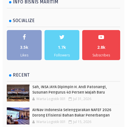
INFO BISNIS MARITIM
SOCIALIZE
3.5k
1.7k
2.8k
Likes
Followers
Subscribes
RECENT
Sah, INSA JAYA Dipimpin H. Andi Patonangi,
Susunan Pengurus 40 Persen Wajah Baru
Warta Logistik 001
Jul 31, 2026
AirNav Indonesia Selenggarakan NAFEF 2026
Dorong Efisiensi Bahan Bakar Penerbangan
Warta Logistik 001
Jul 15, 2026