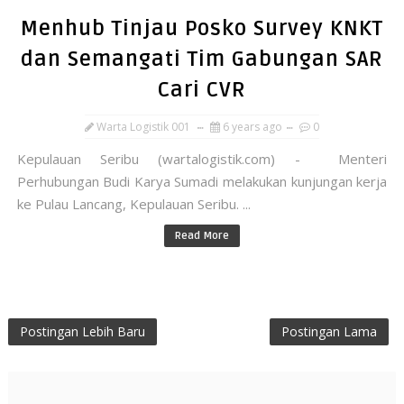
Menhub Tinjau Posko Survey KNKT
dan Semangati Tim Gabungan SAR
Cari CVR
Warta Logistik 001
6 years ago
0
Kepulauan Seribu (wartalogistik.com) - Menteri
Perhubungan Budi Karya Sumadi melakukan kunjungan kerja
ke Pulau Lancang, Kepulauan Seribu. ...
Read More
Postingan Lebih Baru
Postingan Lama