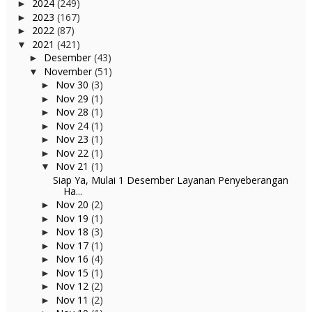
2024
(249)
►
2023
(167)
►
2022
(87)
►
2021
(421)
▼
Desember
(43)
►
November
(51)
▼
Nov 30
(3)
►
Nov 29
(1)
►
Nov 28
(1)
►
Nov 24
(1)
►
Nov 23
(1)
►
Nov 22
(1)
►
Nov 21
(1)
▼
Siap Ya, Mulai 1 Desember Layanan Penyeberangan
Ha...
Nov 20
(2)
►
Nov 19
(1)
►
Nov 18
(3)
►
Nov 17
(1)
►
Nov 16
(4)
►
Nov 15
(1)
►
Nov 12
(2)
►
Nov 11
(2)
►