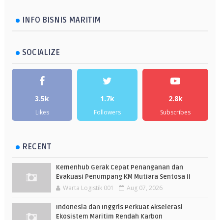
INFO BISNIS MARITIM
SOCIALIZE
3.5k
1.7k
2.8k
Likes
Followers
Subscribes
RECENT
Kemenhub Gerak Cepat Penanganan dan
Evakuasi Penumpang KM Mutiara Sentosa II
Warta Logistik 001
Aug 07, 2026
Indonesia dan Inggris Perkuat Akselerasi
Ekosistem Maritim Rendah Karbon