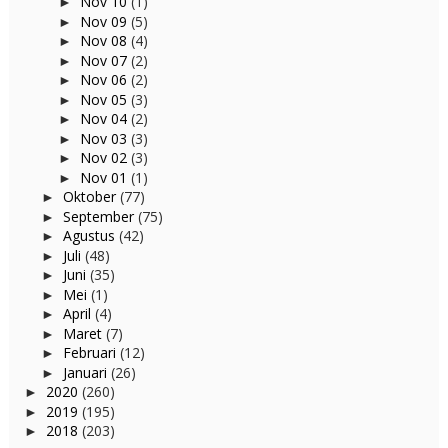
Nov 10
(1)
►
Nov 09
(5)
►
Nov 08
(4)
►
Nov 07
(2)
►
Nov 06
(2)
►
Nov 05
(3)
►
Nov 04
(2)
►
Nov 03
(3)
►
Nov 02
(3)
►
Nov 01
(1)
►
Oktober
(77)
►
September
(75)
►
Agustus
(42)
►
Juli
(48)
►
Juni
(35)
►
Mei
(1)
►
April
(4)
►
Maret
(7)
►
Februari
(12)
►
Januari
(26)
►
2020
(260)
►
2019
(195)
►
2018
(203)
►