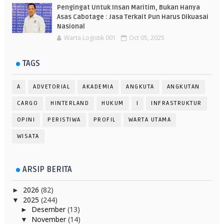
Pengingat Untuk Insan Maritim, Bukan Hanya
Asas Cabotage : Jasa Terkait Pun Harus Dikuasai
Nasional
Warta Logistik 001
Oct 05, 2025
TAGS
A
ADVETORIAL
AKADEMIA
ANGKUTA
ANGKUTAN
CARGO
HINTERLAND
HUKUM
I
INFRASTRUKTUR
OPINI
PERISTIWA
PROFIL
WARTA UTAMA
WISATA
ARSIP BERITA
2026
(82)
►
2025
(244)
▼
Desember
(13)
►
November
(14)
▼