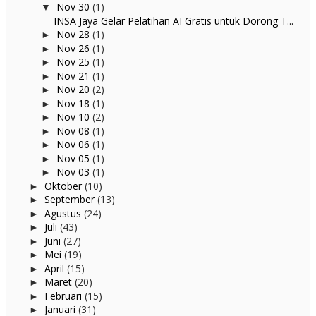
Nov 30
(1)
▼
INSA Jaya Gelar Pelatihan AI Gratis untuk Dorong T...
Nov 28
(1)
►
Nov 26
(1)
►
Nov 25
(1)
►
Nov 21
(1)
►
Nov 20
(2)
►
Nov 18
(1)
►
Nov 10
(2)
►
Nov 08
(1)
►
Nov 06
(1)
►
Nov 05
(1)
►
Nov 03
(1)
►
Oktober
(10)
►
September
(13)
►
Agustus
(24)
►
Juli
(43)
►
Juni
(27)
►
Mei
(19)
►
April
(15)
►
Maret
(20)
►
Februari
(15)
►
Januari
(31)
►