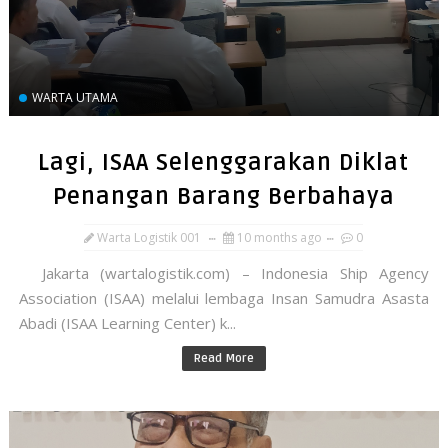
WARTA UTAMA
Lagi, ISAA Selenggarakan Diklat
Penangan Barang Berbahaya
Warta Logistik 001
10 months ago
0
Jakarta (wartalogistik.com) – Indonesia Ship Agency
Association (ISAA) melalui lembaga Insan Samudra Asasta
Abadi (ISAA Learning Center) k...
Read More