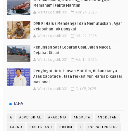
MT Gamsunoro, Kru Asing, dan Pentingnya
Memahami Fakta Maritim
Warta Logistik 001
Apr 24, 2026
DPR RI Harus Mendengar dan Memutuskan : Agar
Pelabuhan Tak Dangkal
Warta Logistik 001
Feb 22, 2026
Renungan Saat Lebaran Usai, Jalan Macet,
Pejabat Dicari
Warta Logistik 001
Feb 14, 2026
Pengingat Untuk Insan Maritim, Bukan Hanya
Asas Cabotage : Jasa Terkait Pun Harus Dikuasai
Nasional
Warta Logistik 001
Oct 05, 2025
TAGS
A
ADVETORIAL
AKADEMIA
ANGKUTA
ANGKUTAN
CARGO
HINTERLAND
HUKUM
I
INFRASTRUKTUR