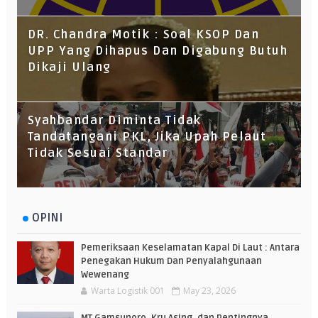
DR. Chandra Motik : Soal KSOP Dan
UPP Yang Dihapus Dan Digabung Butuh
Dikaji Ulang
Syahbandar Diminta Tidak
Tandatangani PKL, Jika Upah Pelaut
Tidak Sesuai Standar
OPINI
Pemeriksaan Keselamatan Kapal Di Laut : Antara
Penegakan Hukum Dan Penyalahgunaan
Wewenang
Warta Logistik 001
May 23, 2026