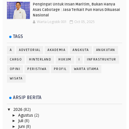
Pengingat Untuk Insan Maritim, Bukan Hanya
Asas Cabotage : Jasa Terkait Pun Harus Dikuasai
Nasional
Warta Logistik 001
Oct 05, 2025
TAGS
A
ADVETORIAL
AKADEMIA
ANGKUTA
ANGKUTAN
CARGO
HINTERLAND
HUKUM
I
INFRASTRUKTUR
OPINI
PERISTIWA
PROFIL
WARTA UTAMA
WISATA
ARSIP BERITA
2026
(82)
▼
Agustus
(2)
►
Juli
(8)
►
Juni
(8)
►