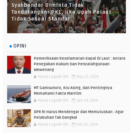
Syahbandar Diminta Tidak
Tandatangani PKL, Jika Upah Pelaut
Tidak Sesuai Standar
OPINI
Pemeriksaan Keselamatan Kapal Di Laut : Antara
Penegakan Hukum Dan Penyalahgunaan
Wewenang
Warta Logistik 001
May 23, 2026
MT Gamsunoro, Kru Asing, dan Pentingnya
Memahami Fakta Maritim
Warta Logistik 001
Apr 24, 2026
DPR RI Harus Mendengar dan Memutuskan : Agar
Pelabuhan Tak Dangkal
Warta Logistik 001
Feb 22, 2026