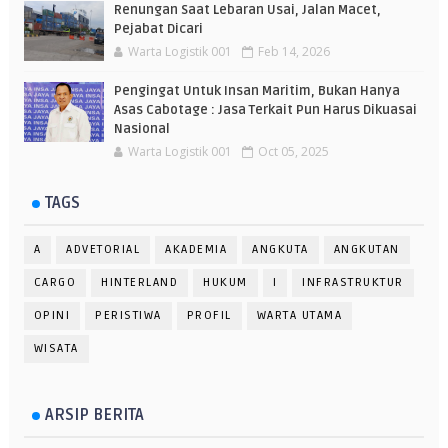
Renungan Saat Lebaran Usai, Jalan Macet,
Pejabat Dicari
Warta Logistik 001
Feb 14, 2026
Pengingat Untuk Insan Maritim, Bukan Hanya
Asas Cabotage : Jasa Terkait Pun Harus Dikuasai
Nasional
Warta Logistik 001
Oct 05, 2025
TAGS
A
ADVETORIAL
AKADEMIA
ANGKUTA
ANGKUTAN
CARGO
HINTERLAND
HUKUM
I
INFRASTRUKTUR
OPINI
PERISTIWA
PROFIL
WARTA UTAMA
WISATA
ARSIP BERITA