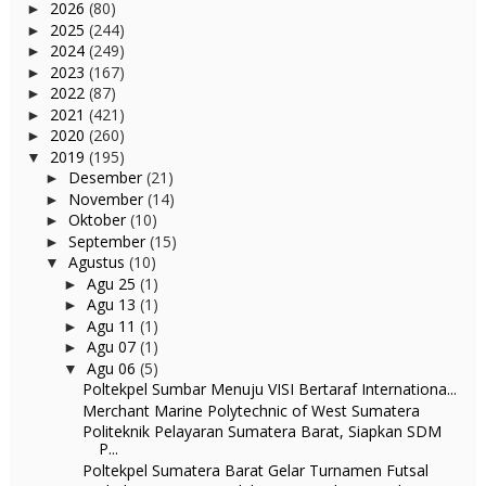
2026
(80)
►
2025
(244)
►
2024
(249)
►
2023
(167)
►
2022
(87)
►
2021
(421)
►
2020
(260)
►
2019
(195)
▼
Desember
(21)
►
November
(14)
►
Oktober
(10)
►
September
(15)
►
Agustus
(10)
▼
Agu 25
(1)
►
Agu 13
(1)
►
Agu 11
(1)
►
Agu 07
(1)
►
Agu 06
(5)
▼
Poltekpel Sumbar Menuju VISI Bertaraf Internationa...
Merchant Marine Polytechnic of West Sumatera
Politeknik Pelayaran Sumatera Barat, Siapkan SDM
P...
Poltekpel Sumatera Barat Gelar Turnamen Futsal