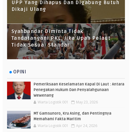
UPP Yang Dihapus Dan Digabung Butuh
Dikaji Ulang
Syahbandar Diminta Tidak
Tandatangani PKL, Jika Upah Pelaut
Tidak Sesuai Standar
OPINI
Pemeriksaan Keselamatan Kapal Di Laut : Antara
Penegakan Hukum Dan Penyalahgunaan
Wewenang
Warta Logistik 001
May 23, 2026
MT Gamsunoro, Kru Asing, dan Pentingnya
Memahami Fakta Maritim
Warta Logistik 001
Apr 24, 2026