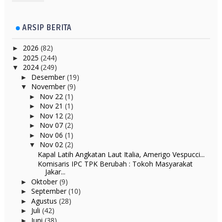
ARSIP BERITA
2026
(82)
►
2025
(244)
►
2024
(249)
▼
Desember
(19)
►
November
(9)
▼
Nov 22
(1)
►
Nov 21
(1)
►
Nov 12
(2)
►
Nov 07
(2)
►
Nov 06
(1)
►
Nov 02
(2)
▼
Kapal Latih Angkatan Laut Italia, Amerigo Vespucci...
Komisaris IPC TPK Berubah : Tokoh Masyarakat
Jakar...
Oktober
(9)
►
September
(10)
►
Agustus
(28)
►
Juli
(42)
►
Juni
(38)
►