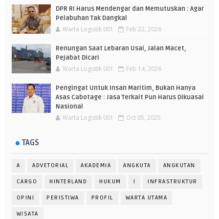
DPR RI Harus Mendengar dan Memutuskan : Agar
Pelabuhan Tak Dangkal
Warta Logistik 001
Feb 22, 2026
Renungan Saat Lebaran Usai, Jalan Macet,
Pejabat Dicari
Warta Logistik 001
Feb 14, 2026
Pengingat Untuk Insan Maritim, Bukan Hanya
Asas Cabotage : Jasa Terkait Pun Harus Dikuasai
Nasional
Warta Logistik 001
Oct 05, 2025
TAGS
A
ADVETORIAL
AKADEMIA
ANGKUTA
ANGKUTAN
CARGO
HINTERLAND
HUKUM
I
INFRASTRUKTUR
OPINI
PERISTIWA
PROFIL
WARTA UTAMA
WISATA