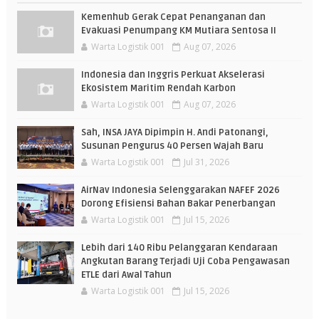
Kemenhub Gerak Cepat Penanganan dan
Evakuasi Penumpang KM Mutiara Sentosa II
Warta Logistik 001
Aug 07, 2026
Indonesia dan Inggris Perkuat Akselerasi
Ekosistem Maritim Rendah Karbon
Warta Logistik 001
Aug 07, 2026
Sah, INSA JAYA Dipimpin H. Andi Patonangi,
Susunan Pengurus 40 Persen Wajah Baru
Warta Logistik 001
Jul 31, 2026
AirNav Indonesia Selenggarakan NAFEF 2026
Dorong Efisiensi Bahan Bakar Penerbangan
Warta Logistik 001
Jul 15, 2026
Lebih dari 140 Ribu Pelanggaran Kendaraan
Angkutan Barang Terjadi Uji Coba Pengawasan
ETLE dari Awal Tahun
Warta Logistik 001
Jul 15, 2026