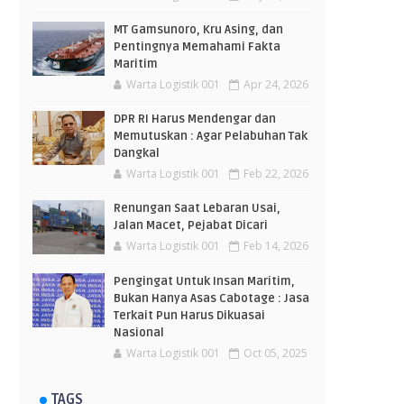
MT Gamsunoro, Kru Asing, dan
Pentingnya Memahami Fakta
Maritim
Warta Logistik 001
Apr 24, 2026
DPR RI Harus Mendengar dan
Memutuskan : Agar Pelabuhan Tak
Dangkal
Warta Logistik 001
Feb 22, 2026
Renungan Saat Lebaran Usai,
Jalan Macet, Pejabat Dicari
Warta Logistik 001
Feb 14, 2026
Pengingat Untuk Insan Maritim,
Bukan Hanya Asas Cabotage : Jasa
Terkait Pun Harus Dikuasai
Nasional
Warta Logistik 001
Oct 05, 2025
TAGS