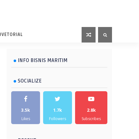
DVETORIAL
INFO BISNIS MARITIM
SOCIALIZE
3.5k
1.7k
2.8k
Likes
Followers
Subscribes