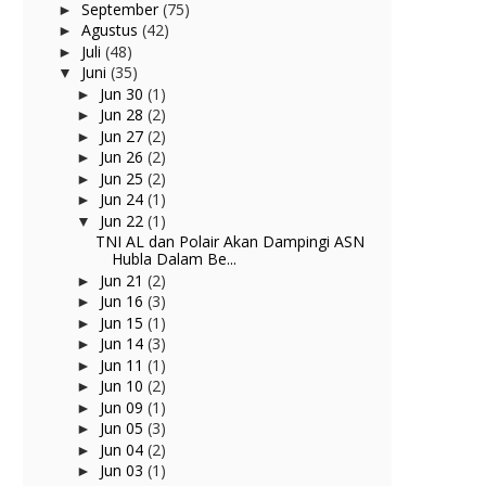
September
(75)
►
Agustus
(42)
►
Juli
(48)
►
Juni
(35)
▼
Jun 30
(1)
►
Jun 28
(2)
►
Jun 27
(2)
►
Jun 26
(2)
►
Jun 25
(2)
►
Jun 24
(1)
►
Jun 22
(1)
▼
TNI AL dan Polair Akan Dampingi ASN
Hubla Dalam Be...
Jun 21
(2)
►
Jun 16
(3)
►
Jun 15
(1)
►
Jun 14
(3)
►
Jun 11
(1)
►
Jun 10
(2)
►
Jun 09
(1)
►
Jun 05
(3)
►
Jun 04
(2)
►
Jun 03
(1)
►