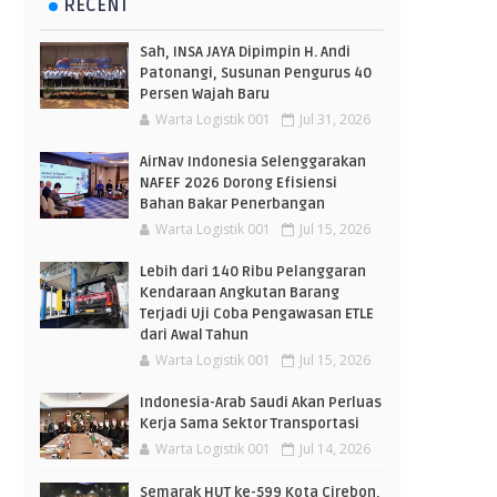
RECENT
Sah, INSA JAYA Dipimpin H. Andi
Patonangi, Susunan Pengurus 40
Persen Wajah Baru
Warta Logistik 001
Jul 31, 2026
AirNav Indonesia Selenggarakan
NAFEF 2026 Dorong Efisiensi
Bahan Bakar Penerbangan
Warta Logistik 001
Jul 15, 2026
Lebih dari 140 Ribu Pelanggaran
Kendaraan Angkutan Barang
Terjadi Uji Coba Pengawasan ETLE
dari Awal Tahun
Warta Logistik 001
Jul 15, 2026
Indonesia-Arab Saudi Akan Perluas
Kerja Sama Sektor Transportasi
Warta Logistik 001
Jul 14, 2026
Semarak HUT ke-599 Kota Cirebon,