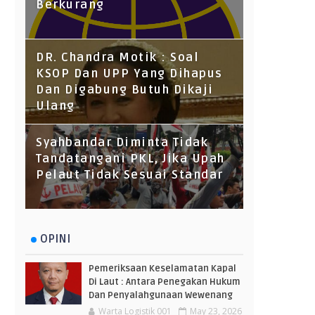
Berkurang
DR. Chandra Motik : Soal
KSOP Dan UPP Yang Dihapus
Dan Digabung Butuh Dikaji
Ulang
Syahbandar Diminta Tidak
Tandatangani PKL, Jika Upah
Pelaut Tidak Sesuai Standar
OPINI
Pemeriksaan Keselamatan Kapal
Di Laut : Antara Penegakan Hukum
Dan Penyalahgunaan Wewenang
Warta Logistik 001
May 23, 2026