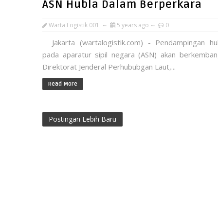
ASN Hubla Dalam Berperkara
Warta Logistik 001
5 years ago
0
Jakarta (wartalogistik.com) - Pendampingan h
pada aparatur sipil negara (ASN) akan berkemban
Direktorat Jenderal Perhububgan Laut,...
Read More
Postingan Lebih Baru