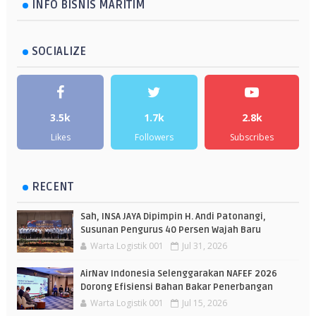
INFO BISNIS MARITIM
SOCIALIZE
3.5k
1.7k
2.8k
Likes
Followers
Subscribes
RECENT
Sah, INSA JAYA Dipimpin H. Andi Patonangi,
Susunan Pengurus 40 Persen Wajah Baru
Warta Logistik 001
Jul 31, 2026
AirNav Indonesia Selenggarakan NAFEF 2026
Dorong Efisiensi Bahan Bakar Penerbangan
Warta Logistik 001
Jul 15, 2026