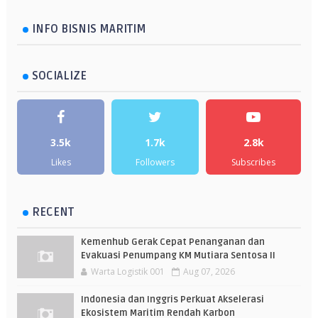
INFO BISNIS MARITIM
SOCIALIZE
3.5k
1.7k
2.8k
Likes
Followers
Subscribes
RECENT
Kemenhub Gerak Cepat Penanganan dan
Evakuasi Penumpang KM Mutiara Sentosa II
Warta Logistik 001
Aug 07, 2026
Indonesia dan Inggris Perkuat Akselerasi
Ekosistem Maritim Rendah Karbon