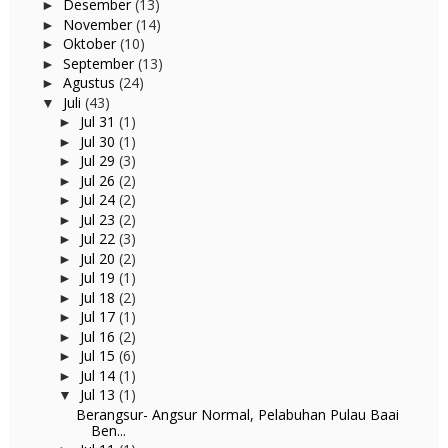
Desember
(13)
►
November
(14)
►
Oktober
(10)
►
September
(13)
►
Agustus
(24)
►
Juli
(43)
▼
Jul 31
(1)
►
Jul 30
(1)
►
Jul 29
(3)
►
Jul 26
(2)
►
Jul 24
(2)
►
Jul 23
(2)
►
Jul 22
(3)
►
Jul 20
(2)
►
Jul 19
(1)
►
Jul 18
(2)
►
Jul 17
(1)
►
Jul 16
(2)
►
Jul 15
(6)
►
Jul 14
(1)
►
Jul 13
(1)
▼
Berangsur- Angsur Normal, Pelabuhan Pulau Baai
Ben...