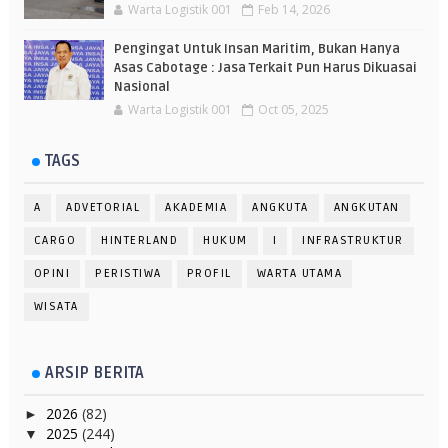
Warta Logistik 001
Feb 14, 2026
Pengingat Untuk Insan Maritim, Bukan Hanya
Asas Cabotage : Jasa Terkait Pun Harus Dikuasai
Nasional
Warta Logistik 001
Oct 05, 2025
TAGS
A
ADVETORIAL
AKADEMIA
ANGKUTA
ANGKUTAN
CARGO
HINTERLAND
HUKUM
I
INFRASTRUKTUR
OPINI
PERISTIWA
PROFIL
WARTA UTAMA
WISATA
ARSIP BERITA
2026
(82)
►
2025
(244)
▼