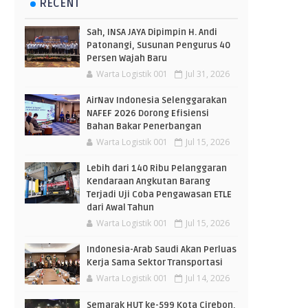
RECENT
Sah, INSA JAYA Dipimpin H. Andi
Patonangi, Susunan Pengurus 40
Persen Wajah Baru
Warta Logistik 001
Jul 31, 2026
AirNav Indonesia Selenggarakan
NAFEF 2026 Dorong Efisiensi
Bahan Bakar Penerbangan
Warta Logistik 001
Jul 15, 2026
Lebih dari 140 Ribu Pelanggaran
Kendaraan Angkutan Barang
Terjadi Uji Coba Pengawasan ETLE
dari Awal Tahun
Warta Logistik 001
Jul 15, 2026
Indonesia-Arab Saudi Akan Perluas
Kerja Sama Sektor Transportasi
Warta Logistik 001
Jul 14, 2026
Semarak HUT ke-599 Kota Cirebon,