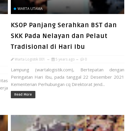
WARTA UTAMA
KSOP Panjang Serahkan BST dan
SKK Pada Nelayan dan Pelaut
Tradisional di Hari Ibu
Warta Logistik 001
5 years ago
0
Lampung (wartalogistik.com), Bertepatan dengan
Peringatan Hari Ibu, pada tanggal 22 Desember 2021
itas
Kementerian Perhubungan cq Direktorat Jend...
erja
Read More