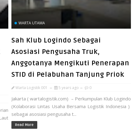
WARTA UTAMA
Sah Klub Logindo Sebagai
k
Asosiasi Pengusaha Truk,
Anggotanya Mengikuti Penerapan
STID di Pelabuhan Tanjung Priok
Warta Logistik 001
5 years ago
0
Jakarta ( wartalogistik.com) – Perkumpulan Klub Logindo
(Kolaborasi Lintas Usaha Bersama Logistik Indonesia )
ian
sebagai asosiasi pengusaha t...
Laut
Read More