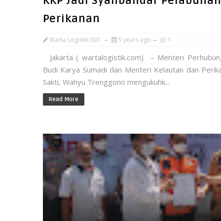
KKP Jadi Syahbandar Pelabuha
Perikanan
Warta Logistik 001
5 years ago
1
Jakarta ( wartalogistik.com) – Menteri Perhubun
Budi Karya Sumadi dan Menteri Kelautan dan Perik
Sakti, Wahyu Trenggono mengukuhk...
Read More