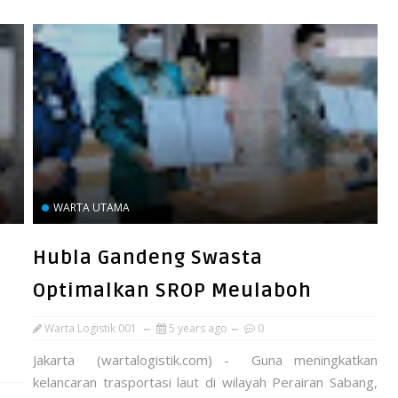
WARTA UTAMA
Hubla Gandeng Swasta
Optimalkan SROP Meulaboh
Warta Logistik 001
5 years ago
0
Jakarta (wartalogistik.com) - Guna meningkatkan
kelancaran trasportasi laut di wilayah Perairan Sabang,