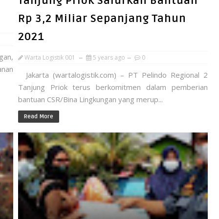
n
Tanjung Priok Salurkan Bantuan
Rp 3,2 Miliar Sepanjang Tahun
2021
gan,
Warta Logistik 001
5 years ago
0
anan
Jakarta (wartalogistik.com) – PT Pelindo Regional 2
Tanjung Priok terus berkomitmen dalam pemberian
bantuan CSR/Bina Lingkungan yang merup...
Read More