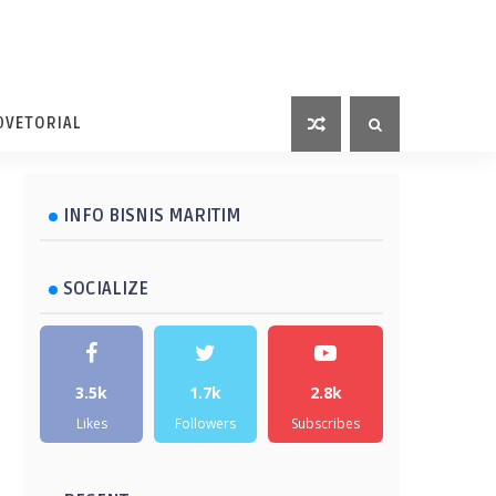
DVETORIAL
INFO BISNIS MARITIM
SOCIALIZE
3.5k
1.7k
2.8k
Likes
Followers
Subscribes