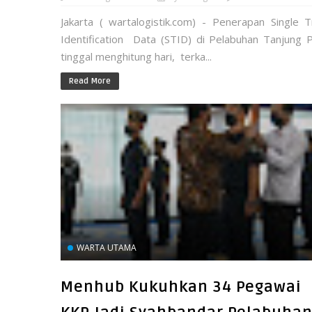
Jakarta ( wartalogistik.com) - Penerapan Single T
Identification Data (STID) di Pelabuhan Tanjung P
tinggal menghitung hari, terka...
Read More
WARTA UTAMA
Menhub Kukuhkan 34 Pegawai