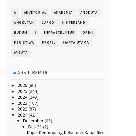
A
ADVETORIAL
AKADEMIA
ANGKUTA
ANGKUTAN
CARGO
HINTERLAND
HUKUM
I
INFRASTRUKTUR
OPINI
PERISTIWA
PROFIL
WARTA UTAMA
WISATA
ARSIP BERITA
2026
(80)
►
2025
(244)
►
2024
(249)
►
2023
(167)
►
2022
(87)
►
2021
(421)
▼
Desember
(43)
▼
Des 31
(2)
▼
Kapal Penumpang Kelud dan Kapal Rio