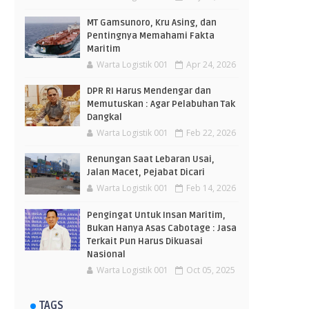
MT Gamsunoro, Kru Asing, dan
Pentingnya Memahami Fakta
Maritim
Warta Logistik 001
Apr 24, 2026
DPR RI Harus Mendengar dan
Memutuskan : Agar Pelabuhan Tak
Dangkal
Warta Logistik 001
Feb 22, 2026
Renungan Saat Lebaran Usai,
Jalan Macet, Pejabat Dicari
Warta Logistik 001
Feb 14, 2026
Pengingat Untuk Insan Maritim,
Bukan Hanya Asas Cabotage : Jasa
Terkait Pun Harus Dikuasai
Nasional
Warta Logistik 001
Oct 05, 2025
TAGS