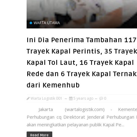
WARTA UTAMA
Ini Dia Penerima Tambahan 117
Trayek Kapal Perintis, 35 Traye
Kapal Tol Laut, 16 Trayek Kapal
Rede dan 6 Trayek Kapal Ternak
dari Kemenhub
Warta Logistik 001
5 years ago
0
Jakarta (wartalogistik.com) - Kementer
Perhubungan cq Direktorat Jenderal Perhubungan 
akan meningkatkan pelayanan publik Kapal Pe...
Read More