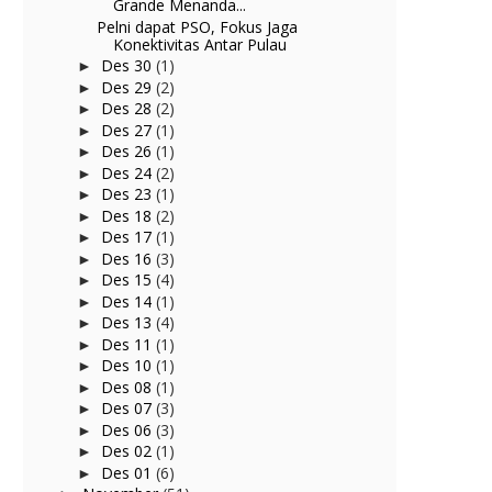
Grande Menanda...
Pelni dapat PSO, Fokus Jaga
Konektivitas Antar Pulau
Des 30
(1)
►
Des 29
(2)
►
Des 28
(2)
►
Des 27
(1)
►
Des 26
(1)
►
Des 24
(2)
►
Des 23
(1)
►
Des 18
(2)
►
Des 17
(1)
►
Des 16
(3)
►
Des 15
(4)
►
Des 14
(1)
►
Des 13
(4)
►
Des 11
(1)
►
Des 10
(1)
►
Des 08
(1)
►
Des 07
(3)
►
Des 06
(3)
►
Des 02
(1)
►
Des 01
(6)
►