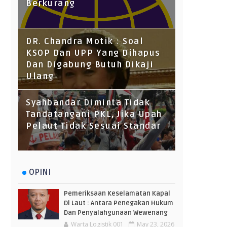
Berkurang
DR. Chandra Motik : Soal
KSOP Dan UPP Yang Dihapus
Dan Digabung Butuh Dikaji
Ulang
Syahbandar Diminta Tidak
Tandatangani PKL, Jika Upah
Pelaut Tidak Sesuai Standar
OPINI
Pemeriksaan Keselamatan Kapal
Di Laut : Antara Penegakan Hukum
Dan Penyalahgunaan Wewenang
Warta Logistik 001
May 23, 2026