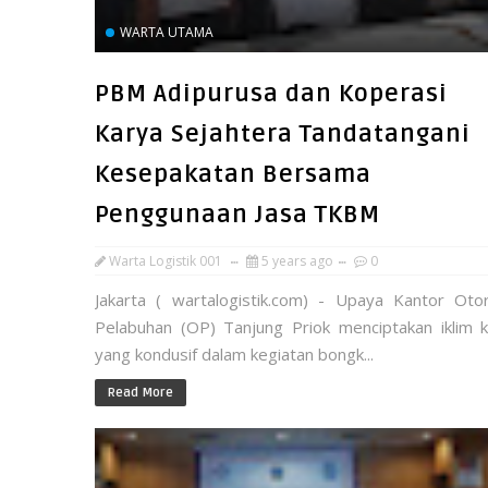
WARTA UTAMA
PBM Adipurusa dan Koperasi
Karya Sejahtera Tandatangani
Kesepakatan Bersama
Penggunaan Jasa TKBM
Warta Logistik 001
5 years ago
0
Jakarta ( wartalogistik.com) - Upaya Kantor Otor
Pelabuhan (OP) Tanjung Priok menciptakan iklim k
yang kondusif dalam kegiatan bongk...
Read More