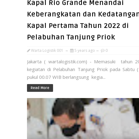
Kapal Rio Grande Menandai
Keberangkatan dan Kedatanga
Kapal Pertama Tahun 2022 di
Pelabuhan Tanjung Priok
Warta Logistik 001
5 years ago
0
Jakarta ( wartalogistik.com) - Memasuki tahun 2
kegiatan di Pelabuhan Tanjung Priok pada Sabtu (
pukul 00.07 WIB berlangsung kegia...
Read More