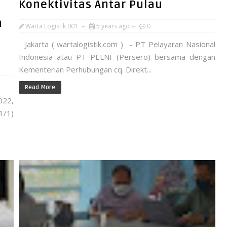
Konektivitas Antar Pulau
n
Warta Logistik 001
5 years ago
0
Jakarta ( wartalogistik.com ) - PT Pelayaran Nasional
Indonesia atau PT PELNI (Persero) bersama dengan
Kementerian Perhubungan cq. Direkt...
Read More
022,
1/1)