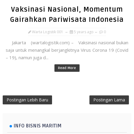
Vaksinasi Nasional, Momentum
Gairahkan Pariwisata Indonesia
Warta Logistik 001
5 years ago
0
Jakarta (wartalogistik.com) – Vaksinasi nasional bukan
saja untuk menangkal berjangkitnya Virus Corona 19 (Covid
– 19), namun juga d...
Read More
Postingan Lebih Baru
Postingan Lama
INFO BISNIS MARITIM