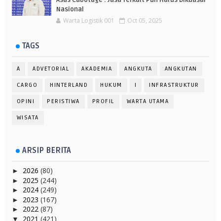
Asas Cabotage : Jasa Terkait Pun Harus Dikuasai
Nasional
Warta Logistik 001
Oct 05, 2025
TAGS
A
ADVETORIAL
AKADEMIA
ANGKUTA
ANGKUTAN
CARGO
HINTERLAND
HUKUM
I
INFRASTRUKTUR
OPINI
PERISTIWA
PROFIL
WARTA UTAMA
WISATA
ARSIP BERITA
2026
(80)
►
2025
(244)
►
2024
(249)
►
2023
(167)
►
2022
(87)
►
2021
(421)
▼