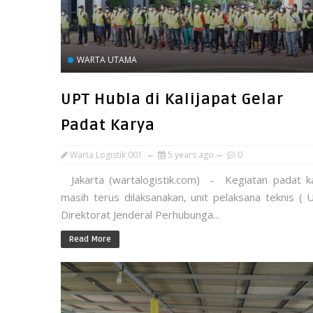
WARTA UTAMA
UPT Hubla di Kalijapat Gelar
Padat Karya
Warta Logistik 001
5 years ago
0
Jakarta (wartalogistik.com) - Kegiatan padat k
masih terus dilaksanakan, unit pelaksana teknis ( 
Direktorat Jenderal Perhubunga...
Read More