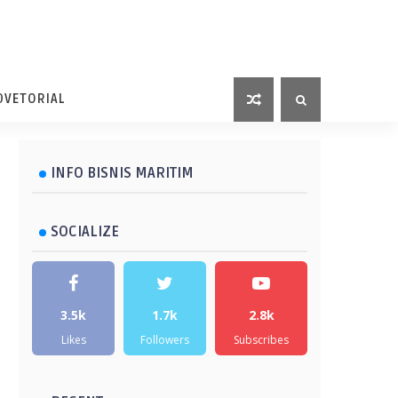
DVETORIAL
INFO BISNIS MARITIM
SOCIALIZE
3.5k
1.7k
2.8k
Likes
Followers
Subscribes