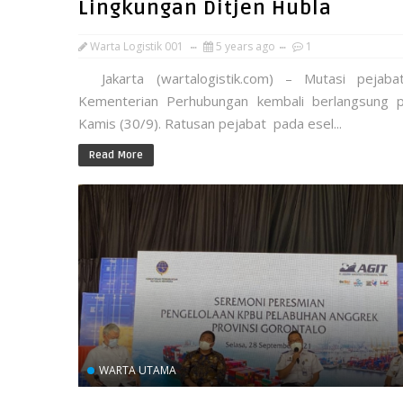
Lingkungan Ditjen Hubla
Warta Logistik 001
5 years ago
1
Jakarta (wartalogistik.com) – Mutasi pejaba
Kementerian Perhubungan kembali berlangsung 
Kamis (30/9). Ratusan pejabat pada esel...
Read More
WARTA UTAMA