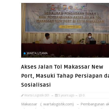
WARTA UTAMA
Akses Jalan Tol Makassar New
Port, Masuki Tahap Persiapan d
Sosialisasi
Warta Logistik 001
5 years ago
0
Makassar ( wartalogistik.com) – Pembangunan a