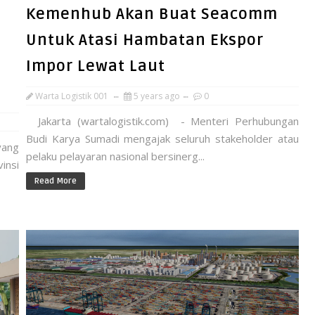
Kemenhub Akan Buat Seacomm
Untuk Atasi Hambatan Ekspor
Impor Lewat Laut
Warta Logistik 001
5 years ago
0
Jakarta (wartalogistik.com) - Menteri Perhubungan
Budi Karya Sumadi mengajak seluruh stakeholder atau
yang
pelaku pelayaran nasional bersinerg...
insi
Read More