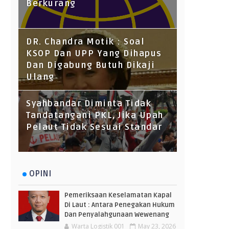
Berkurang
DR. Chandra Motik : Soal
KSOP Dan UPP Yang Dihapus
Dan Digabung Butuh Dikaji
Ulang
Syahbandar Diminta Tidak
Tandatangani PKL, Jika Upah
Pelaut Tidak Sesuai Standar
OPINI
Pemeriksaan Keselamatan Kapal
Di Laut : Antara Penegakan Hukum
Dan Penyalahgunaan Wewenang
Warta Logistik 001
May 23, 2026