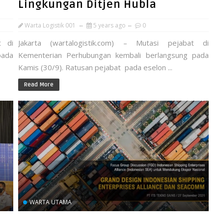
Lingkungan Ditjen Hubla
Warta Logistik 001
5 years ago
0
t di
Jakarta (wartalogistik.com) – Mutasi pejabat di
pada
Kementerian Perhubungan kembali berlangsung pada
Kamis (30/9). Ratusan pejabat pada eselon ...
Read More
WARTA UTAMA