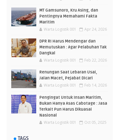
MT Gamsunoro, Kru Asing, dan
Pentingnya Memahami Fakta
Maritim
Warta Logistik 001
Apr 24, 2026
DPR RI Harus Mendengar dan
Memutuskan : Agar Pelabuhan Tak
Dangkal
Warta Logistik 001
Feb 22, 2026
Renungan Saat Lebaran Usai,
Jalan Macet, Pejabat Dicari
Warta Logistik 001
Feb 14, 2026
Pengingat Untuk Insan Maritim,
Bukan Hanya Asas Cabotage : Jasa
Terkait Pun Harus Dikuasai
Nasional
Warta Logistik 001
Oct 05, 2025
TAGS