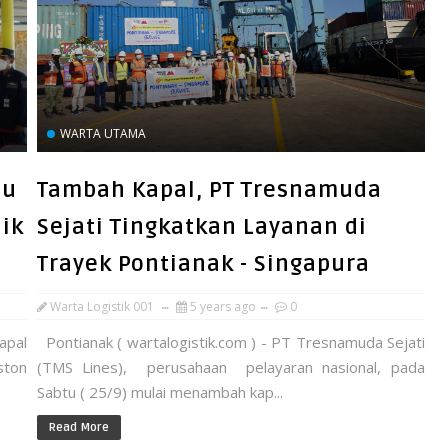
WARTA UTAMA
bu
Tambah Kapal, PT Tresnamuda
lik
Sejati Tingkatkan Layanan di
Trayek Pontianak - Singapura
Warta Logistik 001
5 years ago
0
apal
Pontianak ( wartalogistik.com ) - PT Tresnamuda Sejati
ston
(TMS Lines), perusahaan pelayaran nasional, pada
Sabtu ( 25/9) mulai menambah kap...
Read More