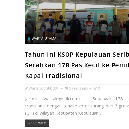
WARTA UTAMA
Tahun Ini KSOP Kepulauan Seri
Serahkan 178 Pas Kecil ke Pemi
Kapal Tradisional
Warta Logistik 001
5 years ago
0
Jakarta (wartalogistik.com) - Sebanyak 178 k
tradisional dengan tonase kotor kurang dari 7 gros
(GT) di wilayah Kabupaten Kepulauan...
Read More