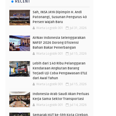
RECENT
Sah, INSA JAYA Dipimpin H. Andi
Patonangi, Susunan Pengurus 40
Persen Wajah Baru
Warta Logistik 001
Jul 31, 2026
AirNav Indonesia Selenggarakan
NAFEF 2026 Dorong Efisiensi
Bahan Bakar Penerbangan
Warta Logistik 001
Jul 15, 2026
Lebih dari 140 Ribu Pelanggaran
Kendaraan Angkutan Barang
Terjadi Uji Coba Pengawasan ETLE
dari Awal Tahun
Warta Logistik 001
Jul 15, 2026
Indonesia-Arab Saudi Akan Perluas
Kerja Sama Sektor Transportasi
Warta Logistik 001
Jul 14, 2026
Semarak HUT ke-599 Kota Cirebon,