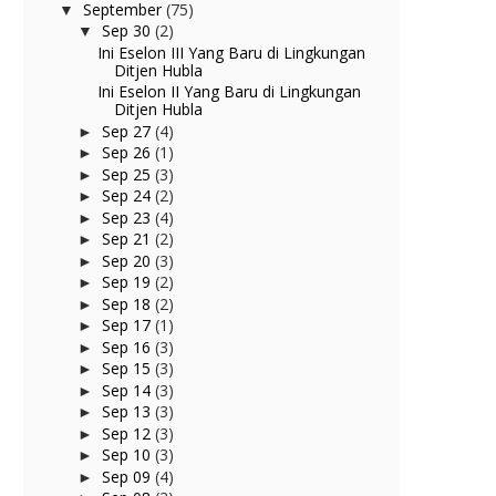
September
(75)
▼
Sep 30
(2)
▼
Ini Eselon III Yang Baru di Lingkungan
Ditjen Hubla
Ini Eselon II Yang Baru di Lingkungan
Ditjen Hubla
Sep 27
(4)
►
Sep 26
(1)
►
Sep 25
(3)
►
Sep 24
(2)
►
Sep 23
(4)
►
Sep 21
(2)
►
Sep 20
(3)
►
Sep 19
(2)
►
Sep 18
(2)
►
Sep 17
(1)
►
Sep 16
(3)
►
Sep 15
(3)
►
Sep 14
(3)
►
Sep 13
(3)
►
Sep 12
(3)
►
Sep 10
(3)
►
Sep 09
(4)
►