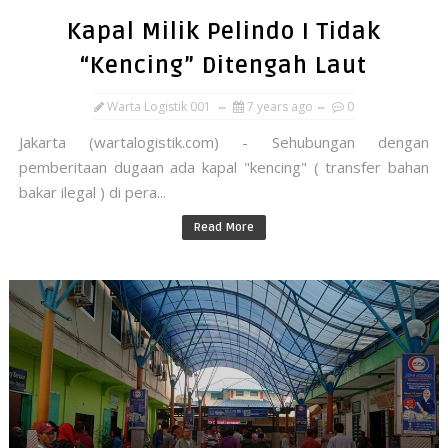
Kapal Milik Pelindo I Tidak
“Kencing” Ditengah Laut
Warta Logistik 001
7 years ago
0
Jakarta (wartalogistik.com) - Sehubungan dengan
pemberitaan dugaan ada kapal "kencing" ( transfer bahan
bakar ilegal ) di pera...
Read More