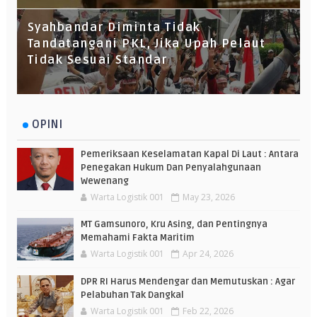
Syahbandar Diminta Tidak
Tandatangani PKL, Jika Upah Pelaut
Tidak Sesuai Standar
OPINI
Pemeriksaan Keselamatan Kapal Di Laut : Antara
Penegakan Hukum Dan Penyalahgunaan
Wewenang
Warta Logistik 001
May 23, 2026
MT Gamsunoro, Kru Asing, dan Pentingnya
Memahami Fakta Maritim
Warta Logistik 001
Apr 24, 2026
DPR RI Harus Mendengar dan Memutuskan : Agar
Pelabuhan Tak Dangkal
Warta Logistik 001
Feb 22, 2026