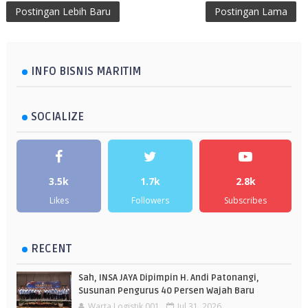
Postingan Lebih Baru
Postingan Lama
INFO BISNIS MARITIM
SOCIALIZE
3.5k
1.7k
2.8k
Likes
Followers
Subscribes
RECENT
Sah, INSA JAYA Dipimpin H. Andi Patonangi,
Susunan Pengurus 40 Persen Wajah Baru
Warta Logistik 001
Jul 31, 2026