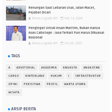
Renungan Saat Lebaran Usai, Jalan Macet,
Pejabat Dicari
Warta Logistik 001
Feb 14, 2026
Pengingat Untuk Insan Maritim, Bukan Hanya
Asas Cabotage : Jasa Terkait Pun Harus Dikuasai
Nasional
Warta Logistik 001
Oct 05, 2025
TAGS
A
ADVETORIAL
AKADEMIA
ANGKUTA
ANGKUTAN
CARGO
HINTERLAND
HUKUM
I
INFRASTRUKTUR
OPINI
PERISTIWA
PROFIL
WARTA UTAMA
WISATA
ARSIP BERITA