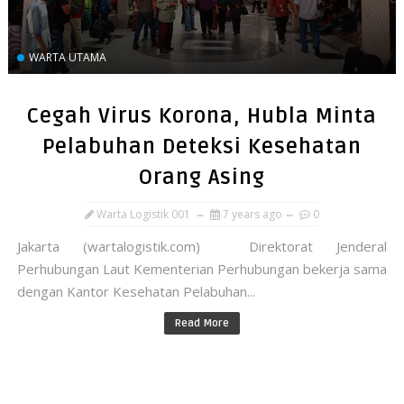
WARTA UTAMA
Cegah Virus Korona, Hubla Minta
Pelabuhan Deteksi Kesehatan
Orang Asing
Warta Logistik 001
7 years ago
0
Jakarta (wartalogistik.com) Direktorat Jenderal
Perhubungan Laut Kementerian Perhubungan bekerja sama
dengan Kantor Kesehatan Pelabuhan...
Read More