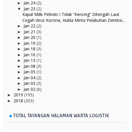
Jan 24
(2)
►
Jan 23
(2)
▼
Kapal Milik Pelindo I Tidak “Kencing” Ditengah Laut
Cegah Virus Korona, Hubla Minta Pelabuhan Deteksi...
Jan 22
(2)
►
Jan 21
(3)
►
Jan 20
(1)
►
Jan 19
(2)
►
Jan 18
(3)
►
Jan 16
(1)
►
Jan 13
(1)
►
Jan 08
(3)
►
Jan 05
(1)
►
Jan 04
(2)
►
Jan 03
(3)
►
Jan 02
(6)
►
2019
(195)
►
2018
(203)
►
TOTAL TAYANGAN HALAMAN WARTA LOGISTIK