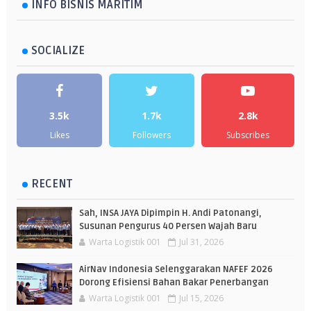
INFO BISNIS MARITIM
SOCIALIZE
3.5k
1.7k
2.8k
Likes
Followers
Subscribes
RECENT
Sah, INSA JAYA Dipimpin H. Andi Patonangi,
Susunan Pengurus 40 Persen Wajah Baru
Warta Logistik 001
Jul 31, 2026
AirNav Indonesia Selenggarakan NAFEF 2026
Dorong Efisiensi Bahan Bakar Penerbangan
Warta Logistik 001
Jul 15, 2026