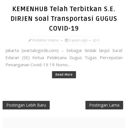
KEMENHUB Telah Terbitkan S.E.
DIRJEN soal Transportasi GUGUS
COVID-19
Redaktur Utama
6 years ago
0
Jakarta (wartalogistik.com) – Sebagai tindak lanjut Surat
Edaran (SE) Ketua Pelaksana Gugus Tugas Percepatan
Penanganan Covid-19 19 Nomo...
Read More
Postingan Lebih Baru
Postingan Lama