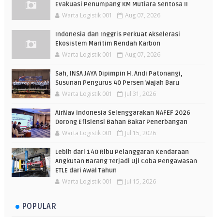
Evakuasi Penumpang KM Mutiara Sentosa II
Warta Logistik 001
Aug 07, 2026
Indonesia dan Inggris Perkuat Akselerasi
Ekosistem Maritim Rendah Karbon
Warta Logistik 001
Aug 07, 2026
Sah, INSA JAYA Dipimpin H. Andi Patonangi,
Susunan Pengurus 40 Persen Wajah Baru
Warta Logistik 001
Jul 31, 2026
AirNav Indonesia Selenggarakan NAFEF 2026
Dorong Efisiensi Bahan Bakar Penerbangan
Warta Logistik 001
Jul 15, 2026
Lebih dari 140 Ribu Pelanggaran Kendaraan
Angkutan Barang Terjadi Uji Coba Pengawasan
ETLE dari Awal Tahun
Warta Logistik 001
Jul 15, 2026
POPULAR