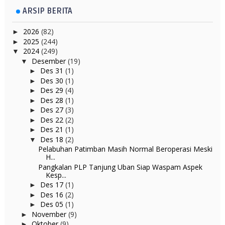
ARSIP BERITA
2026
(82)
►
2025
(244)
►
2024
(249)
▼
Desember
(19)
▼
Des 31
(1)
►
Des 30
(1)
►
Des 29
(4)
►
Des 28
(1)
►
Des 27
(3)
►
Des 22
(2)
►
Des 21
(1)
►
Des 18
(2)
▼
Pelabuhan Patimban Masih Normal Beroperasi Meski
H...
Pangkalan PLP Tanjung Uban Siap Waspam Aspek
Kesp...
Des 17
(1)
►
Des 16
(2)
►
Des 05
(1)
►
November
(9)
►
Oktober
(9)
►