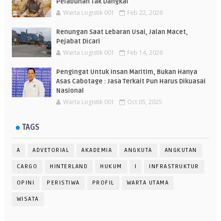
Pelabuhan Tak Dangkal
Warta Logistik 001
Feb 22, 2026
Renungan Saat Lebaran Usai, Jalan Macet,
Pejabat Dicari
Warta Logistik 001
Feb 14, 2026
Pengingat Untuk Insan Maritim, Bukan Hanya
Asas Cabotage : Jasa Terkait Pun Harus Dikuasai
Nasional
Warta Logistik 001
Oct 05, 2025
TAGS
A
ADVETORIAL
AKADEMIA
ANGKUTA
ANGKUTAN
CARGO
HINTERLAND
HUKUM
I
INFRASTRUKTUR
OPINI
PERISTIWA
PROFIL
WARTA UTAMA
WISATA