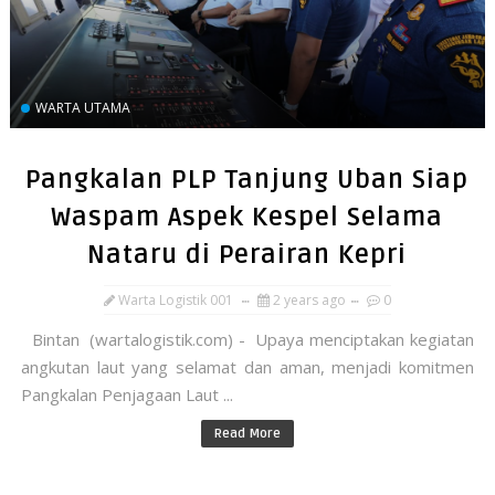
WARTA UTAMA
Pangkalan PLP Tanjung Uban Siap
Waspam Aspek Kespel Selama
Nataru di Perairan Kepri
Warta Logistik 001
2 years ago
0
Bintan (wartalogistik.com) - Upaya menciptakan kegiatan
angkutan laut yang selamat dan aman, menjadi komitmen
Pangkalan Penjagaan Laut ...
Read More