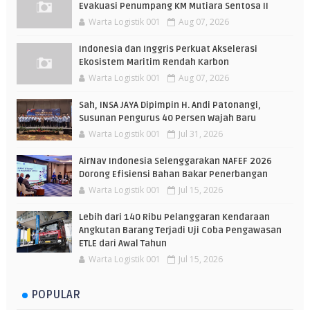
Evakuasi Penumpang KM Mutiara Sentosa II
Warta Logistik 001
Aug 07, 2026
Indonesia dan Inggris Perkuat Akselerasi
Ekosistem Maritim Rendah Karbon
Warta Logistik 001
Aug 07, 2026
Sah, INSA JAYA Dipimpin H. Andi Patonangi,
Susunan Pengurus 40 Persen Wajah Baru
Warta Logistik 001
Jul 31, 2026
AirNav Indonesia Selenggarakan NAFEF 2026
Dorong Efisiensi Bahan Bakar Penerbangan
Warta Logistik 001
Jul 15, 2026
Lebih dari 140 Ribu Pelanggaran Kendaraan
Angkutan Barang Terjadi Uji Coba Pengawasan
ETLE dari Awal Tahun
Warta Logistik 001
Jul 15, 2026
POPULAR