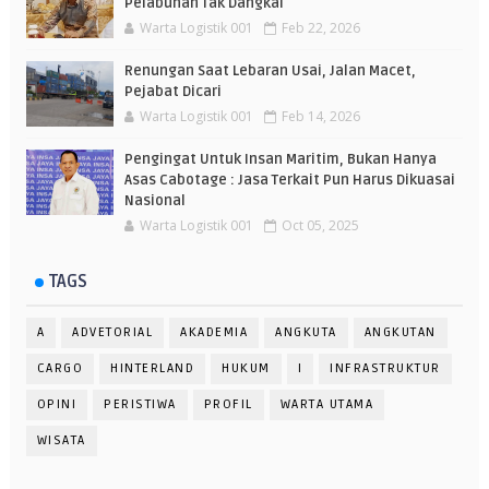
Pelabuhan Tak Dangkal
Warta Logistik 001
Feb 22, 2026
Renungan Saat Lebaran Usai, Jalan Macet,
Pejabat Dicari
Warta Logistik 001
Feb 14, 2026
Pengingat Untuk Insan Maritim, Bukan Hanya
Asas Cabotage : Jasa Terkait Pun Harus Dikuasai
Nasional
Warta Logistik 001
Oct 05, 2025
TAGS
A
ADVETORIAL
AKADEMIA
ANGKUTA
ANGKUTAN
CARGO
HINTERLAND
HUKUM
I
INFRASTRUKTUR
OPINI
PERISTIWA
PROFIL
WARTA UTAMA
WISATA