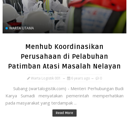
WARTA UTAMA
Menhub Koordinasikan
Perusahaan di Pelabuhan
Patimban Atasi Masalah Nelayan
Warta Logistik 001
6 years ago
0
Subang (wartalogistik.com) - Menteri Perhubungan Budi
Karya Sumadi menyatakan pemerintah memperhatikan
pada masyarakat yang terdampak ...
Read More