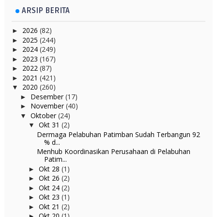
ARSIP BERITA
2026
(82)
►
2025
(244)
►
2024
(249)
►
2023
(167)
►
2022
(87)
►
2021
(421)
►
2020
(260)
▼
Desember
(17)
►
November
(40)
►
Oktober
(24)
▼
Okt 31
(2)
▼
Dermaga Pelabuhan Patimban Sudah Terbangun 92
% d...
Menhub Koordinasikan Perusahaan di Pelabuhan
Patim...
Okt 28
(1)
►
Okt 26
(2)
►
Okt 24
(2)
►
Okt 23
(1)
►
Okt 21
(2)
►
Okt 20
(1)
►