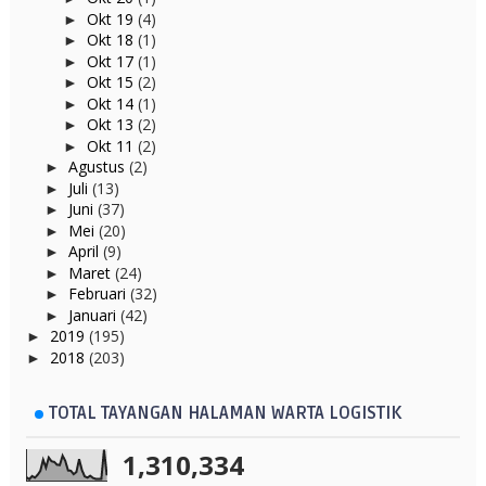
Okt 19
(4)
►
Okt 18
(1)
►
Okt 17
(1)
►
Okt 15
(2)
►
Okt 14
(1)
►
Okt 13
(2)
►
Okt 11
(2)
►
Agustus
(2)
►
Juli
(13)
►
Juni
(37)
►
Mei
(20)
►
April
(9)
►
Maret
(24)
►
Februari
(32)
►
Januari
(42)
►
2019
(195)
►
2018
(203)
►
TOTAL TAYANGAN HALAMAN WARTA LOGISTIK
1,310,334