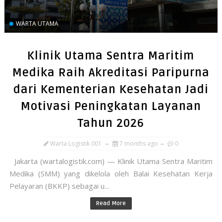
WARTA UTAMA
Klinik Utama Sentra Maritim
Medika Raih Akreditasi Paripurna
dari Kementerian Kesehatan Jadi
Motivasi Peningkatan Layanan
Tahun 2026
Warta Logistik 001
7 months ago
0
Jakarta (wartalogistik.com) — Klinik Utama Sentra Maritim
Medika (SMM) yang dikelola oleh Balai Kesehatan Kerja
Pelayaran (BKKP) sebagai u...
Read More