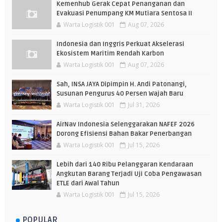
Kemenhub Gerak Cepat Penanganan dan
Evakuasi Penumpang KM Mutiara Sentosa II
Warta Logistik 001
Aug 07, 2026
Indonesia dan Inggris Perkuat Akselerasi
Ekosistem Maritim Rendah Karbon
Warta Logistik 001
Aug 07, 2026
Sah, INSA JAYA Dipimpin H. Andi Patonangi,
Susunan Pengurus 40 Persen Wajah Baru
Warta Logistik 001
Jul 31, 2026
AirNav Indonesia Selenggarakan NAFEF 2026
Dorong Efisiensi Bahan Bakar Penerbangan
Warta Logistik 001
Jul 15, 2026
Lebih dari 140 Ribu Pelanggaran Kendaraan
Angkutan Barang Terjadi Uji Coba Pengawasan
ETLE dari Awal Tahun
Warta Logistik 001
Jul 15, 2026
POPULAR