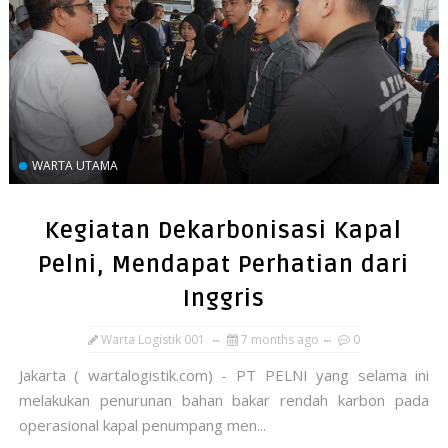
WARTA UTAMA
Kegiatan Dekarbonisasi Kapal
Pelni, Mendapat Perhatian dari
Inggris
Warta Logistik 001
7 months ago
0
Jakarta ( wartalogistik.com) - PT PELNI yang selama ini
melakukan penurunan bahan bakar rendah karbon pada
operasional kapal penumpang men...