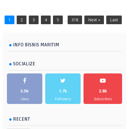
1
2
3
4
5
...
318
Next »
Last
INFO BISNIS MARITIM
SOCIALIZE
3.5k
1.7k
2.8k
Likes
Followers
Subscribes
RECENT