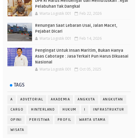
DPR RI Harus Mendengar dan Memutuskan : Agar
Pelabuhan Tak Dangkal
Warta Logistik 001
Feb 22, 2026
Renungan Saat Lebaran Usai, Jalan Macet,
Pejabat Dicari
Warta Logistik 001
Feb 14, 2026
Pengingat Untuk Insan Maritim, Bukan Hanya
Asas Cabotage : Jasa Terkait Pun Harus Dikuasai
Nasional
Warta Logistik 001
Oct 05, 2025
TAGS
A
ADVETORIAL
AKADEMIA
ANGKUTA
ANGKUTAN
CARGO
HINTERLAND
HUKUM
I
INFRASTRUKTUR
OPINI
PERISTIWA
PROFIL
WARTA UTAMA
WISATA