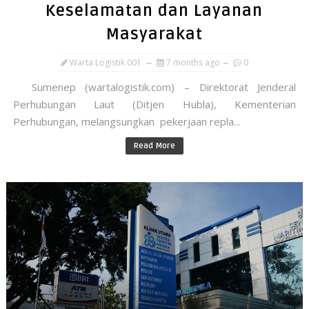
Keselamatan dan Layanan
Masyarakat
Warta Logistik 001
7 months ago
0
Sumenep (wartalogistik.com) – Direktorat Jenderal
Perhubungan Laut (Ditjen Hubla), Kementerian
Perhubungan, melangsungkan pekerjaan repla...
Read More