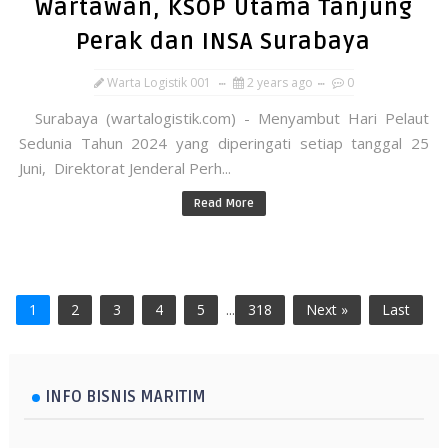
Wartawan, KSOP Utama Tanjung
Perak dan INSA Surabaya
Warta Logistik 001
2 years ago
0
Surabaya (wartalogistik.com) - Menyambut Hari Pelaut
Sedunia Tahun 2024 yang diperingati setiap tanggal 25
Juni, Direktorat Jenderal Perh...
Read More
1
2
3
4
5
...
318
Next »
Last
INFO BISNIS MARITIM