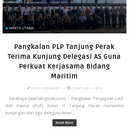
WARTA UTAMA
Pangkalan PLP Tanjung Perak
Terima Kunjung Delegasi AS Guna
Perkuat Kerjasama Bidang
Maritim
Warta Logistik 001
2 years ago
0
Surabaya (wartalogistik.com) – Pangkalan Penjagaan Laut
dan Pantai (PLP) Kelas II Tanjung Perak menerima
kunjungan dari tiga delegasi Amer...
Read More