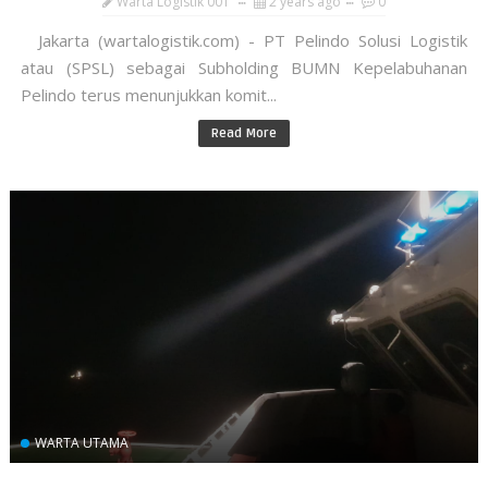
Warta Logistik 001
2 years ago
0
Jakarta (wartalogistik.com) - PT Pelindo Solusi Logistik
atau (SPSL) sebagai Subholding BUMN Kepelabuhanan
Pelindo terus menunjukkan komit...
Read More
WARTA UTAMA