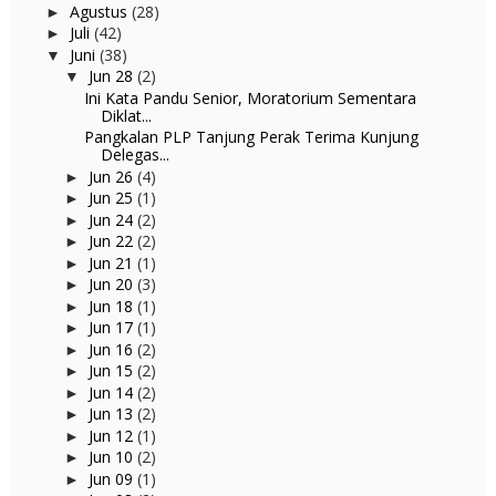
Agustus
(28)
►
Juli
(42)
►
Juni
(38)
▼
Jun 28
(2)
▼
Ini Kata Pandu Senior, Moratorium Sementara
Diklat...
Pangkalan PLP Tanjung Perak Terima Kunjung
Delegas...
Jun 26
(4)
►
Jun 25
(1)
►
Jun 24
(2)
►
Jun 22
(2)
►
Jun 21
(1)
►
Jun 20
(3)
►
Jun 18
(1)
►
Jun 17
(1)
►
Jun 16
(2)
►
Jun 15
(2)
►
Jun 14
(2)
►
Jun 13
(2)
►
Jun 12
(1)
►
Jun 10
(2)
►
Jun 09
(1)
►