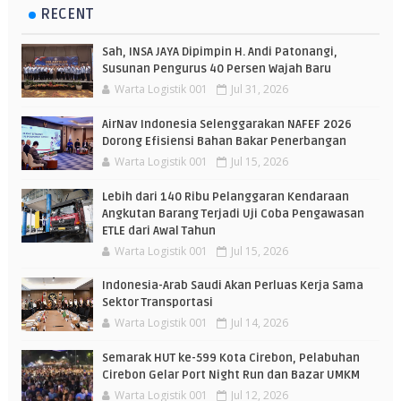
RECENT
Sah, INSA JAYA Dipimpin H. Andi Patonangi,
Susunan Pengurus 40 Persen Wajah Baru
Warta Logistik 001
Jul 31, 2026
AirNav Indonesia Selenggarakan NAFEF 2026
Dorong Efisiensi Bahan Bakar Penerbangan
Warta Logistik 001
Jul 15, 2026
Lebih dari 140 Ribu Pelanggaran Kendaraan
Angkutan Barang Terjadi Uji Coba Pengawasan
ETLE dari Awal Tahun
Warta Logistik 001
Jul 15, 2026
Indonesia-Arab Saudi Akan Perluas Kerja Sama
Sektor Transportasi
Warta Logistik 001
Jul 14, 2026
Semarak HUT ke-599 Kota Cirebon, Pelabuhan
Cirebon Gelar Port Night Run dan Bazar UMKM
Warta Logistik 001
Jul 12, 2026