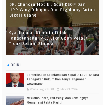
DR. Chandra Motik : Soal KSOP Dan
UPP Yang Dihapus Dan Digabung Butuh
Dikaji Ulang
Syahbandar Diminta Tidak
Tandatangani PKL, Jika Upah Pelaut
Tidak Sesuai Standar
OPINI
Pemeriksaan Keselamatan Kapal Di Laut : Antara
Penegakan Hukum Dan Penyalahgunaan
Wewenang
Warta Logistik 001
May 23, 2026
MT Gamsunoro, Kru Asing, dan Pentingnya
Memahami Fakta Maritim