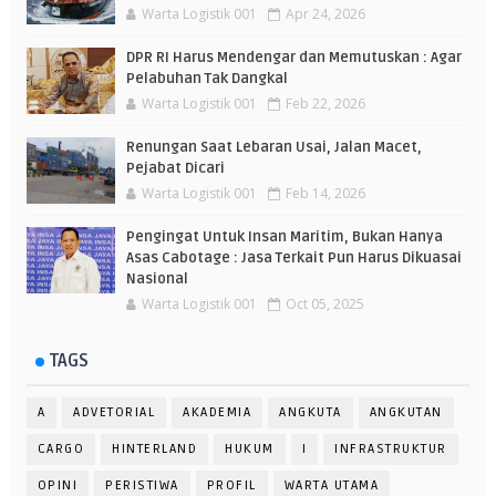
Warta Logistik 001
Apr 24, 2026
DPR RI Harus Mendengar dan Memutuskan : Agar
Pelabuhan Tak Dangkal
Warta Logistik 001
Feb 22, 2026
Renungan Saat Lebaran Usai, Jalan Macet,
Pejabat Dicari
Warta Logistik 001
Feb 14, 2026
Pengingat Untuk Insan Maritim, Bukan Hanya
Asas Cabotage : Jasa Terkait Pun Harus Dikuasai
Nasional
Warta Logistik 001
Oct 05, 2025
TAGS
A
ADVETORIAL
AKADEMIA
ANGKUTA
ANGKUTAN
CARGO
HINTERLAND
HUKUM
I
INFRASTRUKTUR
OPINI
PERISTIWA
PROFIL
WARTA UTAMA