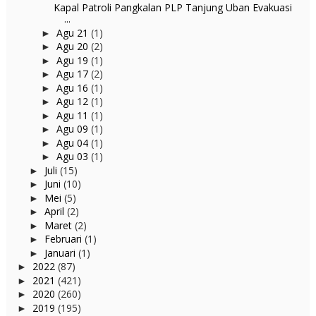
Kapal Patroli Pangkalan PLP Tanjung Uban Evakuasi
...
Agu 21
(1)
►
Agu 20
(2)
►
Agu 19
(1)
►
Agu 17
(2)
►
Agu 16
(1)
►
Agu 12
(1)
►
Agu 11
(1)
►
Agu 09
(1)
►
Agu 04
(1)
►
Agu 03
(1)
►
Juli
(15)
►
Juni
(10)
►
Mei
(5)
►
April
(2)
►
Maret
(2)
►
Februari
(1)
►
Januari
(1)
►
2022
(87)
►
2021
(421)
►
2020
(260)
►
2019
(195)
►