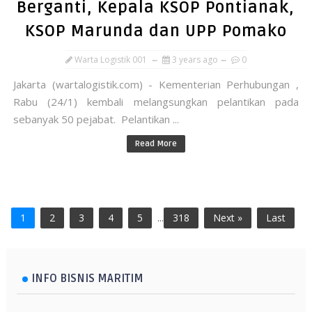
Berganti, Kepala KSOP Pontianak,
KSOP Marunda dan UPP Pomako
Warta Logistik 001
3 years ago
0
Jakarta (wartalogistik.com) - Kementerian Perhubungan ,
Rabu (24/1) kembali melangsungkan pelantikan pada
sebanyak 50 pejabat. Pelantikan ...
Read More
1
2
3
4
5
...
318
Next »
Last
INFO BISNIS MARITIM