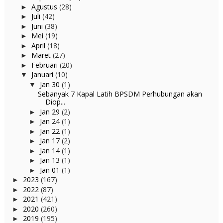
Agustus
(28)
►
Juli
(42)
►
Juni
(38)
►
Mei
(19)
►
April
(18)
►
Maret
(27)
►
Februari
(20)
►
Januari
(10)
▼
Jan 30
(1)
▼
Sebanyak 7 Kapal Latih BPSDM Perhubungan akan
Diop...
Jan 29
(2)
►
Jan 24
(1)
►
Jan 22
(1)
►
Jan 17
(2)
►
Jan 14
(1)
►
Jan 13
(1)
►
Jan 01
(1)
►
2023
(167)
►
2022
(87)
►
2021
(421)
►
2020
(260)
►
2019
(195)
►