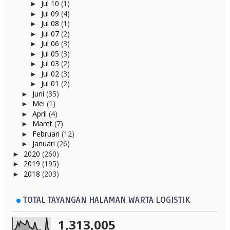
Jul 10
(1)
►
Jul 09
(4)
►
Jul 08
(1)
►
Jul 07
(2)
►
Jul 06
(3)
►
Jul 05
(3)
►
Jul 03
(2)
►
Jul 02
(3)
►
Jul 01
(2)
►
Juni
(35)
►
Mei
(1)
►
April
(4)
►
Maret
(7)
►
Februari
(12)
►
Januari
(26)
►
2020
(260)
►
2019
(195)
►
2018
(203)
►
TOTAL TAYANGAN HALAMAN WARTA LOGISTIK
1,313,005