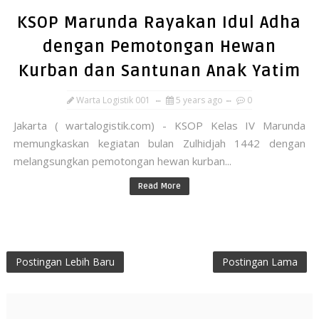
KSOP Marunda Rayakan Idul Adha
dengan Pemotongan Hewan
Kurban dan Santunan Anak Yatim
Warta Logistik 001
5 years ago
0
Jakarta ( wartalogistik.com) - KSOP Kelas IV Marunda
memungkaskan kegiatan bulan Zulhidjah 1442 dengan
melangsungkan pemotongan hewan kurban...
Read More
Postingan Lebih Baru
Postingan Lama