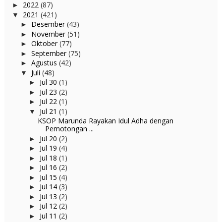
2022
(87)
►
2021
(421)
▼
Desember
(43)
►
November
(51)
►
Oktober
(77)
►
September
(75)
►
Agustus
(42)
►
Juli
(48)
▼
Jul 30
(1)
►
Jul 23
(2)
►
Jul 22
(1)
►
Jul 21
(1)
▼
KSOP Marunda Rayakan Idul Adha dengan
Pemotongan ...
Jul 20
(2)
►
Jul 19
(4)
►
Jul 18
(1)
►
Jul 16
(2)
►
Jul 15
(4)
►
Jul 14
(3)
►
Jul 13
(2)
►
Jul 12
(2)
►
Jul 11
(2)
►