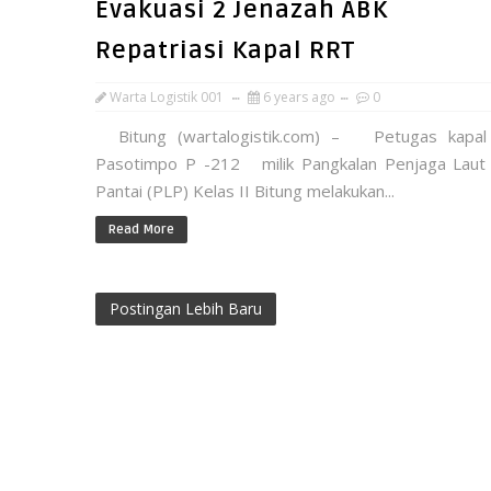
Evakuasi 2 Jenazah ABK
Repatriasi Kapal RRT
Warta Logistik 001
6 years ago
0
Bitung (wartalogistik.com) – Petugas kapa
Pasotimpo P -212 milik Pangkalan Penjaga Laut
Pantai (PLP) Kelas II Bitung melakukan...
Read More
Postingan Lebih Baru