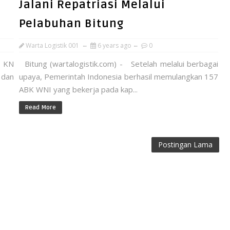
Jalani Repatriasi Melalui
Pelabuhan Bitung
Warta Logistik 001
6 years ago
0
l KN
Bitung (wartalogistik.com) - Setelah melalui berbagai
 dan
upaya, Pemerintah Indonesia berhasil memulangkan 157
ABK WNI yang bekerja pada kap...
Read More
Postingan Lama