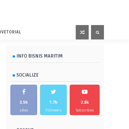
DVETORIAL
INFO BISNIS MARITIM
SOCIALIZE
3.5k
1.7k
2.8k
Likes
Followers
Subscribes