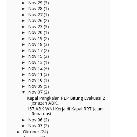
Nov 29
(3)
►
Nov 28
(1)
►
Nov 27
(1)
►
Nov 26
(2)
►
Nov 23
(3)
►
Nov 20
(1)
►
Nov 19
(2)
►
Nov 18
(3)
►
Nov 17
(2)
►
Nov 15
(2)
►
Nov 13
(1)
►
Nov 12
(4)
►
Nov 11
(3)
►
Nov 10
(1)
►
Nov 09
(5)
►
Nov 07
(2)
▼
Kapal Pangkalan PLP Bitung Evakuasi 2
Jenazah ABK...
157 ABK WNI Kerja di Kapal RRT Jalani
Repatriasi ...
Nov 06
(2)
►
Nov 03
(2)
►
Oktober
(24)
►