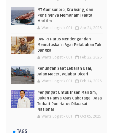
MT Gamsunoro, Kru Asing, dan
Pentingnya Memahami Fakta
Maritim
Warta Logistik 001
Apr 24, 2026
DPR RI Harus Mendengar dan
Memutuskan : Agar Pelabuhan Tak
Dangkal
Warta Logistik 001
Feb 22, 2026
Renungan Saat Lebaran Usai,
Jalan Macet, Pejabat Dicari
Warta Logistik 001
Feb 14, 2026
Pengingat Untuk Insan Maritim,
Bukan Hanya Asas Cabotage : Jasa
Terkait Pun Harus Dikuasai
Nasional
Warta Logistik 001
Oct 05, 2025
TAGS