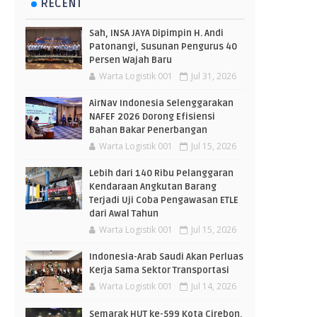
RECENT
Sah, INSA JAYA Dipimpin H. Andi
Patonangi, Susunan Pengurus 40
Persen Wajah Baru
Warta Logistik 001
Jul 31, 2026
AirNav Indonesia Selenggarakan
NAFEF 2026 Dorong Efisiensi
Bahan Bakar Penerbangan
Warta Logistik 001
Jul 15, 2026
Lebih dari 140 Ribu Pelanggaran
Kendaraan Angkutan Barang
Terjadi Uji Coba Pengawasan ETLE
dari Awal Tahun
Warta Logistik 001
Jul 15, 2026
Indonesia-Arab Saudi Akan Perluas
Kerja Sama Sektor Transportasi
Warta Logistik 001
Jul 14, 2026
Semarak HUT ke-599 Kota Cirebon,