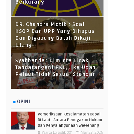
Berkurang
DR. Chandra Motik : Soal
KSOP Dan UPP Yang Dihapus
Dan Digabung Butuh Dikaji
Ulang
Syahbandar Diminta Tidak
Tandatangani PKL, Jika Upah
Pelaut Tidak Sesuai Standar
OPINI
Pemeriksaan Keselamatan Kapal
Di Laut : Antara Penegakan Hukum
Dan Penyalahgunaan Wewenang
Warta Logistik 001
May 23, 2026